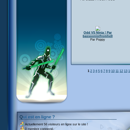
Odd VS Ninja ! Par
bassoonistfromhell
Par Poppy
1
2
3
4
5
6
7
8
9
10
11
12
13
1
Qui est en ligne ?
Actuellement
56 visiteurs
en ligne sur le site !
0 membre connecté.