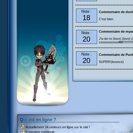
Note :
Commentaire de dun
18
C'est bien.
Commentaire de myae
Note :
20
J'a-do-re (love) (love) (
coooooooooolllllll!!!!!!!!!!!
Note :
Commentaire de Pun
20
SUPER!(bounce)
Qui est en ligne ?
Actuellement
34 visiteurs
en ligne sur le site !
0 membre connecté.