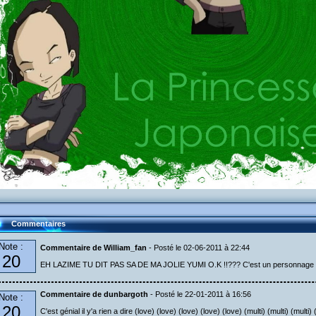
Commentaires
Note :
Commentaire de William_fan
- Posté le 02-06-2011 à 22:44
20
EH LAZIME TU DIT PAS SA DE MA JOLIE YUMI O.K !!??? C'est un personnage qui 
Commentaire de dunbargoth
- Posté le 22-01-2011 à 16:56
Note :
20
C'est génial il y'a rien a dire (love) (love) (love) (love) (love) (multi) (multi) (multi) (