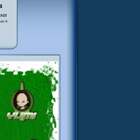
4
1h23
son 4.