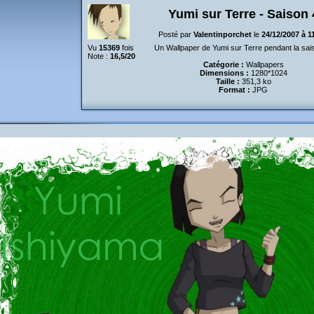
Yumi sur Terre - Saison 
Posté par
Valentinporchet
le
24/12/2007 à 1
Vu
15369
fois
Un Wallpaper de Yumi sur Terre pendant la sai
Note :
16,5/20
Catégorie :
Wallpapers
Dimensions :
1280*1024
Taille :
351,3 ko
Format :
JPG