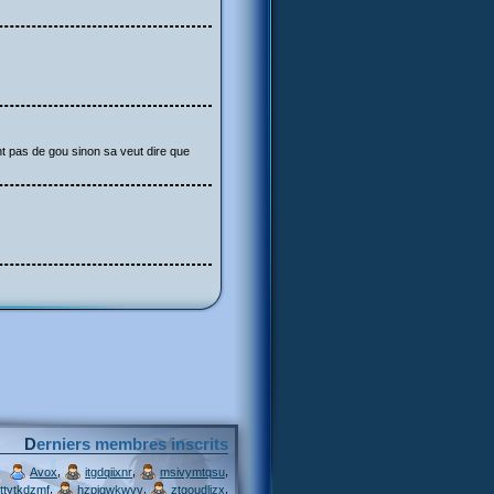
t pas de gou sinon sa veut dire que
Derniers membres inscrits
,
,
,
Avox
itgdqiixnr
msivymtqsu
,
,
,
ttytkdzmf
hzpjqwkwvv
ztgoudljzx