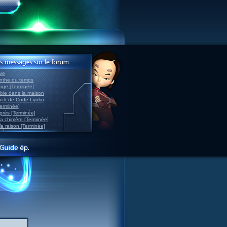
ve
inthe du temps
nage [Terminée]
able dans la maison
back de Code Lyoko
Terminée]
après [Terminée]
sa chimère [Terminée]
la raison [Terminée]