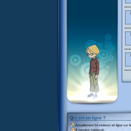
Qui est en ligne ?
Actuellement
54 visiteurs
en ligne sur le
0 membre connecté.