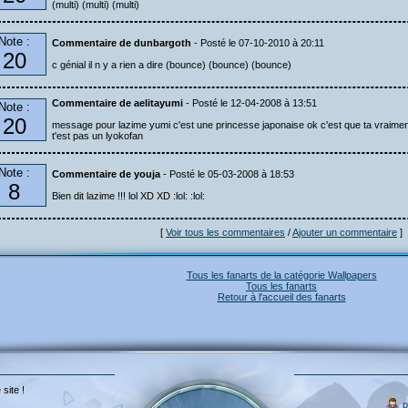
(multi) (multi) (multi)
Note :
Commentaire de dunbargoth
- Posté le 07-10-2010 à 20:11
20
c génial il n y a rien a dire (bounce) (bounce) (bounce)
Commentaire de aelitayumi
- Posté le 12-04-2008 à 13:51
Note :
20
message pour lazime yumi c'est une princesse japonaise ok c'est que ta vraimen
t'est pas un lyokofan
Note :
Commentaire de youja
- Posté le 05-03-2008 à 18:53
8
Bien dit lazime !!! lol XD XD :lol: :lol:
[
Voir tous les commentaires
/
Ajouter un commentaire
]
Tous les fanarts de la catégorie Wallpapers
Tous les fanarts
Retour à l'accueil des fanarts
 site !
p