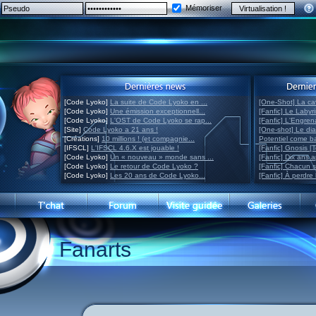
Mémoriser
[Code Lyoko]
La suite de Code Lyoko en ...
[One-Shot] La ca
[Code Lyoko]
Une émission exceptionnell...
[Fanfic] Le Labyr
[Code Lyoko]
L'OST de Code Lyoko se rap...
[Fanfic] L'Engre
[Site]
Code Lyoko a 21 ans !
[One-shot] Le di
[Créations]
10 millions ! (et compagnie...
Potentiel come 
[IFSCL]
L'IFSCL 4.6.X est jouable !
[Fanfic] Gnosis [
[Code Lyoko]
Un « nouveau » monde sans ...
[Fanfic] Dix ans 
[Code Lyoko]
Le retour de Code Lyoko ?
[Fanfic] Chacun 
[Code Lyoko]
Les 20 ans de Code Lyoko...
[Fanfic] À perdre 
Fanarts