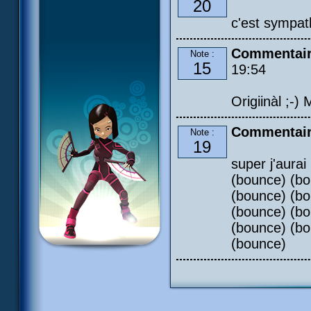
20
c'est sympath
Commentair
Note :
15
19:54
Origiinàl ;-)
Commentair
Note :
19
super j'aura
(bounce) (bo
(bounce) (bo
(bounce) (bo
(bounce) (bo
(bounce)