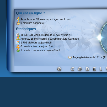
Qui est en ligne ?
Actuellement
39 visiteurs
en ligne sur le site !
0 membre connecté.
Statistiques
11 133 631 visiteurs
depuis le 27/07/2004 !
Au total,
18846 inscrits
à la communauté Carthage !
1 702 visiteurs
aujourd'hui !
0 membre inscrit
aujourd'hui !
1 membre
connectés aujourd'hui !
Page générée en 0.1411s (P