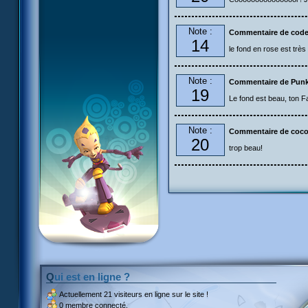
Note :
Commentaire de code
14
le fond en rose est très 
Note :
Commentaire de Pun
19
Le fond est beau, ton F
Note :
Commentaire de coc
20
trop beau!
Qui est en ligne ?
Actuellement
21 visiteurs
en ligne sur le site !
0 membre connecté.