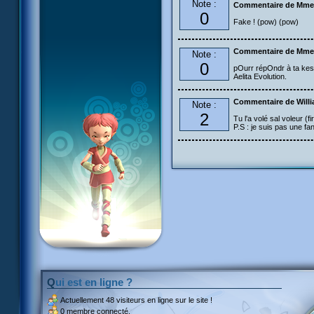
Note :
Commentaire de Mme
0
Fake ! (pow) (pow)
Commentaire de Mme
Note :
0
pOurr répOndr à ta kest
Aelita Evolution.
Commentaire de Will
Note :
2
Tu l'a volé sal voleur (fir
P.S : je suis pas une fan
Qui est en ligne ?
Actuellement
48 visiteurs
en ligne sur le site !
0 membre connecté.