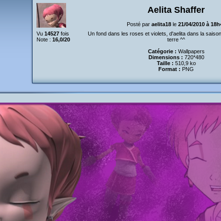
Aelita Shaffer
Posté par
aelita18
le
21/04/2010 à 18h
Vu
14527
fois
Un fond dans les roses et violets, d'aelita dans la saison
Note :
16,0/20
terre ^^
Catégorie :
Wallpapers
Dimensions :
720*480
Taille :
510,9 ko
Format :
PNG