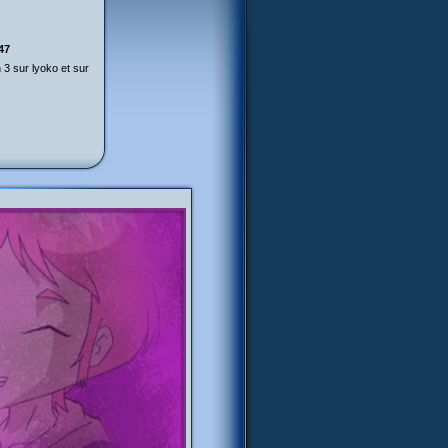
47
 3 sur lyoko et sur