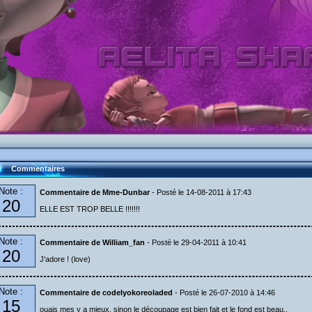
Commentaires
Note :
Commentaire de Mme-Dunbar
- Posté le 14-08-2011 à 17:43
20
ELLE EST TROP BELLE !!!!!!!
Note :
Commentaire de William_fan
- Posté le 29-04-2011 à 10:41
20
J'adore ! (love)
Note :
Commentaire de codelyokoreoladed
- Posté le 26-07-2010 à 14:46
15
ouais mes y a mieux, sinon le découpage est bien fait et le fond est beau..