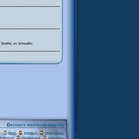
s Shaffer, es Scheaffer.
Derniers membres inscrits
,
,
,
Avox
itgdqiixnr
msivymtqsu
,
,
,
ttytkdzmf
hzpjqwkwvv
ztgoudljzx