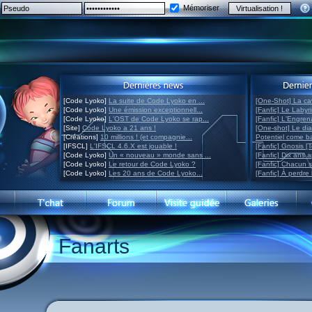
Mémoriser
[Code Lyoko]
La suite de Code Lyoko en ...
[One-Shot] La ca
[Code Lyoko]
Une émission exceptionnell...
[Fanfic] Le Labyr
[Code Lyoko]
L'OST de Code Lyoko se rap...
[Fanfic] L'Engre
[Site]
Code Lyoko a 21 ans !
[One-shot] Le di
[Créations]
10 millions ! (et compagnie...
Potentiel come 
[IFSCL]
L'IFSCL 4.6.X est jouable !
[Fanfic] Gnosis [
[Code Lyoko]
Un « nouveau » monde sans ...
[Fanfic] Dix ans 
[Code Lyoko]
Le retour de Code Lyoko ?
[Fanfic] Chacun 
[Code Lyoko]
Les 20 ans de Code Lyoko...
[Fanfic] À perdre 
Fanarts