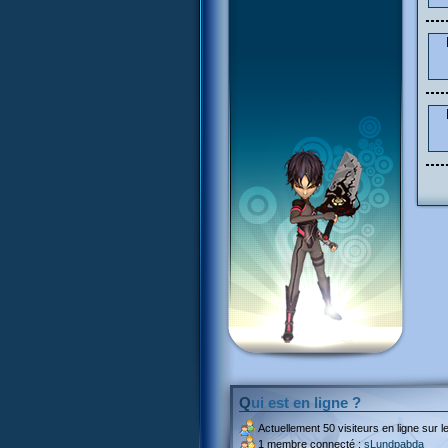
Qui est en ligne ?
Actuellement
50 visiteurs
en ligne sur le
1 membre connecté :
sLundpabda