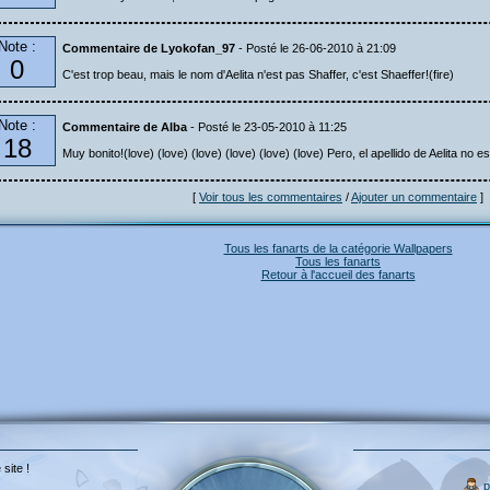
Note :
Commentaire de Lyokofan_97
- Posté le 26-06-2010 à 21:09
0
C'est trop beau, mais le nom d'Aelita n'est pas Shaffer, c'est Shaeffer!(fire)
Note :
Commentaire de Alba
- Posté le 23-05-2010 à 11:25
18
Muy bonito!(love) (love) (love) (love) (love) (love) Pero, el apellido de Aelita no e
[
Voir tous les commentaires
/
Ajouter un commentaire
]
Tous les fanarts de la catégorie Wallpapers
Tous les fanarts
Retour à l'accueil des fanarts
 site !
p