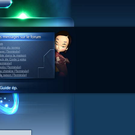
ve
inthe du temps
nage [Terminée]
able dans la maison
back de Code Lyoko
Terminée]
après [Terminée]
sa chimère [Terminée]
la raison [Terminée]