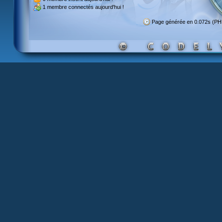
1 membre
connectés aujourd'hui !
Page générée en 0.072s (PH