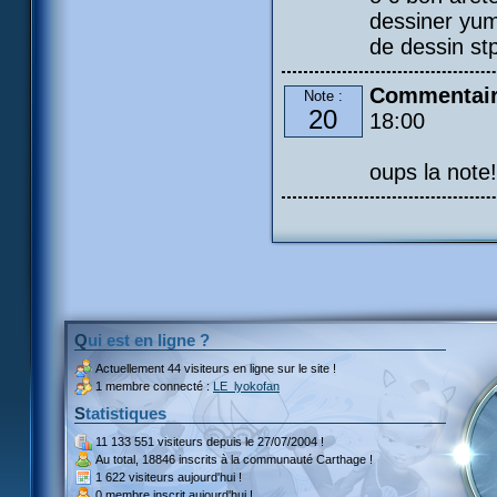
dessiner yum
de dessin stp :
Commentair
Note :
20
18:00
oups la note!
Qui est en ligne ?
Actuellement
44 visiteurs
en ligne sur le site !
1 membre connecté :
LE_lyokofan
Statistiques
11 133 551 visiteurs
depuis le 27/07/2004 !
Au total,
18846 inscrits
à la communauté Carthage !
1 622 visiteurs
aujourd'hui !
0 membre inscrit
aujourd'hui !