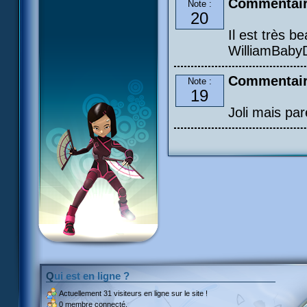
Commentair
Note :
20
Il est très be
WilliamBaby
Commentair
Note :
19
Joli mais par
Qui est en ligne ?
Actuellement
31 visiteurs
en ligne sur le site !
0 membre connecté.