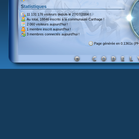
Statistiques
11 131 176 visiteurs
depuis le 27/07/2004 !
Au total,
18846 inscrits
à la communauté Carthage !
2 060 visiteurs
aujourd'hui !
1 membre inscrit
aujourd'hui !
3 membres
connectés aujourd'hui !
Page générée en 0.1361s (P