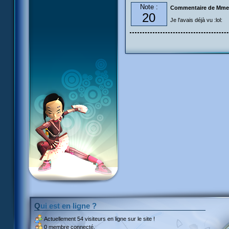
Note :
Commentaire de Mme
20
Je l'avais déjà vu :lol:
Qui est en ligne ?
Actuellement
54 visiteurs
en ligne sur le site !
0 membre connecté.