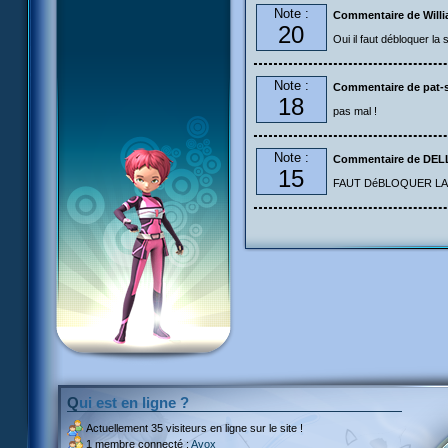
Note :
Commentaire de Will
20
Oui il faut débloquer la s
Note :
Commentaire de pat-s
18
pas mal !
Note :
Commentaire de DE
15
FAUT DéBLOQUER LA S
Qui est en ligne ?
Actuellement
35 visiteurs
en ligne sur le site !
1 membre connecté :
Avox