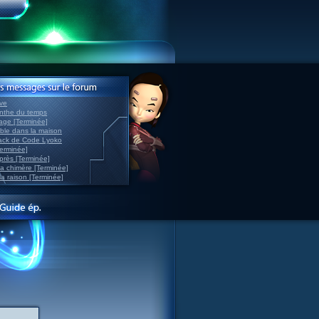
ve
inthe du temps
nage [Terminée]
able dans la maison
back de Code Lyoko
Terminée]
après [Terminée]
sa chimère [Terminée]
la raison [Terminée]