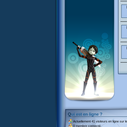
Qui est en ligne ?
Actuellement
41 visiteurs
en ligne sur le
0 membre connecté.