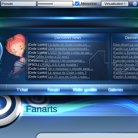
Mémoriser
[Code Lyoko]
La suite de Code Lyoko en ...
[One-Shot] La ca
[Code Lyoko]
Une émission exceptionnell...
[Fanfic] Le Labyr
[Code Lyoko]
L'OST de Code Lyoko se rap...
[Fanfic] L'Engre
[Site]
Code Lyoko a 21 ans !
[One-shot] Le di
[Créations]
10 millions ! (et compagnie...
Potentiel come 
[IFSCL]
L'IFSCL 4.6.X est jouable !
[Fanfic] Gnosis [
[Code Lyoko]
Un « nouveau » monde sans ...
[Fanfic] Dix ans 
[Code Lyoko]
Le retour de Code Lyoko ?
[Fanfic] Chacun 
[Code Lyoko]
Les 20 ans de Code Lyoko...
[Fanfic] À perdre 
Fanarts