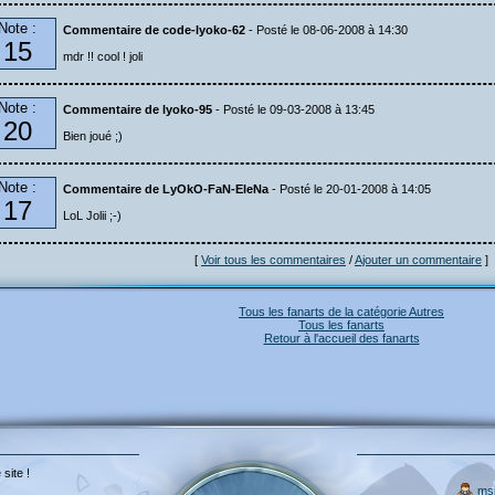
Note :
Commentaire de code-lyoko-62
- Posté le 08-06-2008 à 14:30
15
mdr !! cool ! joli
Note :
Commentaire de lyoko-95
- Posté le 09-03-2008 à 13:45
20
Bien joué ;)
Note :
Commentaire de LyOkO-FaN-EleNa
- Posté le 20-01-2008 à 14:05
17
LoL Jolii ;-)
[
Voir tous les commentaires
/
Ajouter un commentaire
]
Tous les fanarts de la catégorie Autres
Tous les fanarts
Retour à l'accueil des fanarts
 site !
ms