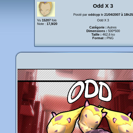
Odd X 3
Posté par
oddcyp
le
21/04/2007 à 18h25
Vu
15207
fois
Odd X 3
Note :
17,9/20
Catégorie :
Autres
Dimensions :
500*500
Taille :
462,6 ko
Format :
PNG