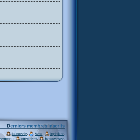
Derniers membres inscrits
,
,
,
kzinovvily
Avox
itgdqiixnr
,
,
,
ivymtqsu
pttytkdzmf
hzpjqwkwvv