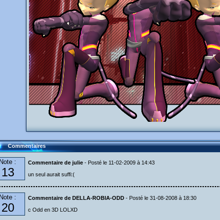
Commentaires
Note :
Commentaire de julie
- Posté le 11-02-2009 à 14:43
13
un seul aurait suffi:(
Note :
Commentaire de DELLA-ROBIA-ODD
- Posté le 31-08-2008 à 18:30
20
c Odd en 3D LOLXD