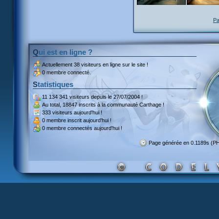
Pa
Qui est en ligne ?
Actuellement
38 visiteurs
en ligne sur le site !
0 membre connecté.
Statistiques
11 134 341 visiteurs
depuis le 27/07/2004 !
Au total,
18847 inscrits
à la communauté Carthage !
333 visiteurs
aujourd'hui !
0 membre inscrit
aujourd'hui !
0 membre
connectés aujourd'hui !
Page générée en 0.1189s (P