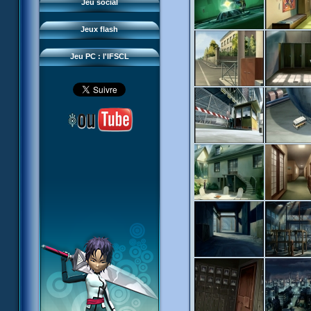
Questions fréquentes
Jeu social
Sector 2 Escape
Téléchargements
Jeux flash
Réseau IFSCL
Jeu PC : l'IFSCL