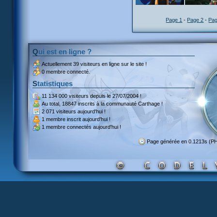
Page 1
-
Page 2
-
Pag
Qui est en ligne ?
Actuellement
39 visiteurs
en ligne sur le site !
0 membre connecté.
Statistiques
11 134 000 visiteurs
depuis le 27/07/2004 !
Au total,
18847 inscrits
à la communauté Carthage !
2 071 visiteurs
aujourd'hui !
1 membre inscrit
aujourd'hui !
1 membre
connectés aujourd'hui !
Page générée en 0.1213s (P