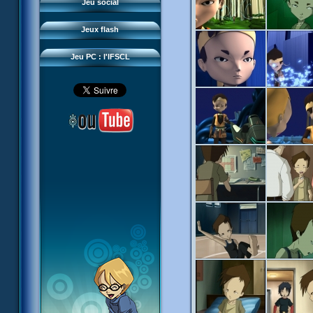
Questions fréquentes
Jeu social
Sector 2 Escape
Téléchargements
Jeux flash
Réseau IFSCL
Jeu PC : l'IFSCL