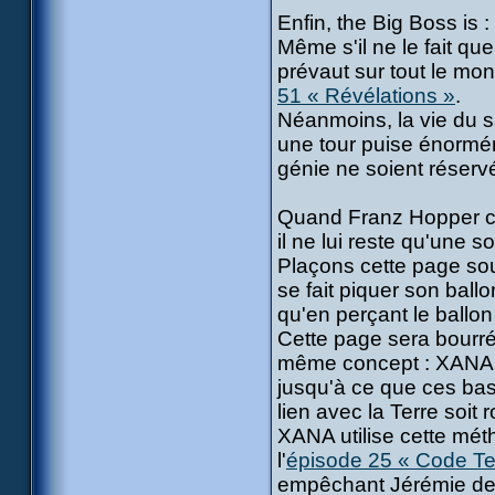
Enfin, the Big Boss is 
Même s'il ne le fait qu
prévaut sur tout le mo
51 « Révélations »
.
Néanmoins, la vie du sa
une tour puise énormém
génie ne soient réser
Quand Franz Hopper con
il ne lui reste qu'une so
Plaçons cette page sou
se fait piquer son ballo
qu'en perçant le ballon
Cette page sera bourré
même concept : XANA v
jusqu'à ce que ces bas
lien avec la Terre soit 
XANA utilise cette mét
l'
épisode 25 « Code Te
empêchant Jérémie de m