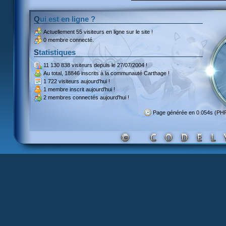
Qui est en ligne ?
Actuellement
55 visiteurs
en ligne sur le site !
0 membre connecté.
Statistiques
11 130 838 visiteurs
depuis le 27/07/2004 !
Au total,
18846 inscrits
à la communauté Carthage !
1 722 visiteurs
aujourd'hui !
1 membre inscrit
aujourd'hui !
2 membres
connectés aujourd'hui !
Page générée en 0.054s (PH