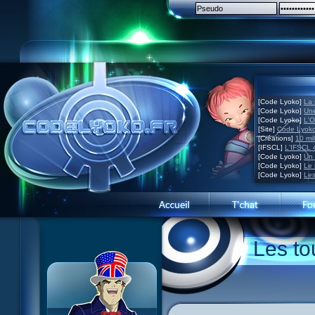
[Code Lyoko]
La 
[Code Lyoko]
Une
[Code Lyoko]
L'O
[Site]
Code Lyoko
[Créations]
10 mil
[IFSCL]
L'IFSCL 4
[Code Lyoko]
Un 
[Code Lyoko]
Le 
[Code Lyoko]
Les
Présentation du site
Les to
Visite guidée
Inscription
Contact
Concours