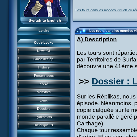
L'équipe
[
Les tours dans les mondes virtuels ou ré
LyokoRéseau
Professionnels
Le site
Les tours dans les mondes vir
A) Description
Code Lyoko
News CL
Les tours sont répartie
News CL
par Territoires de Surfa
Guide des ép.
Guide des ép.
découvre une 41ème sur
Histoire
Histoire
Personnages
>>
Dossier : 
Personnages
XANA
Acteurs
Monstres
Sur les Réplikas, nous
XANA
Lieux
épisode. Néanmoins, pu
Monstres
Garage Kids
Dossiers
copie calquée sur le m
Lieux
monde parallèle géré p
Bande dessinée
Lyokostats
Musiques
Dossiers
Carthage).
CL Chronicles
Historique CL
Vidéos
Lyokostats
Chaque tour ressemble à
Évènements CL
Jeu FR3
d'arbre. Elles sont bla
Renders & images HD