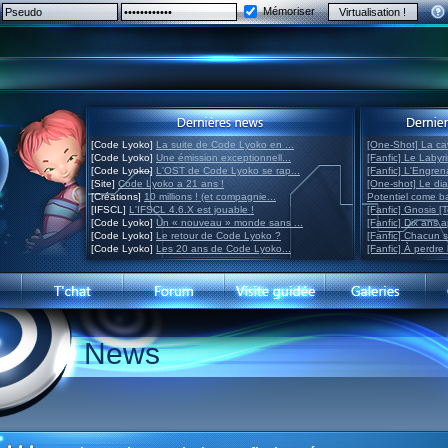
Mémoriser
[Code Lyoko]
La suite de Code Lyoko en ...
[One-Shot] La ca
[Code Lyoko]
Une émission exceptionnell...
[Fanfic] Le Labyr
[Code Lyoko]
L'OST de Code Lyoko se rap...
[Fanfic] L'Engre
[Site]
Code Lyoko a 21 ans !
[One-shot] Le di
[Créations]
10 millions ! (et compagnie...
Potentiel come 
[IFSCL]
L'IFSCL 4.6.X est jouable !
[Fanfic] Gnosis [
[Code Lyoko]
Un « nouveau » monde sans ...
[Fanfic] Dix ans 
[Code Lyoko]
Le retour de Code Lyoko ?
[Fanfic] Chacun 
[Code Lyoko]
Les 20 ans de Code Lyoko...
[Fanfic] À perdre 
News