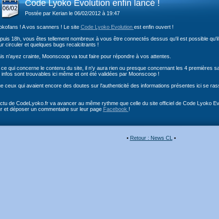
Code Lyoko Evolution enfin lancé !
06/02
Postée par Kerian le 06/02/2012 à 19:47
okofans ! A vos scanners ! Le site
Code Lyoko Evolution
est enfin ouvert !
uis 18h, vous êtes tellement nombreux à vous être connectés dessus qu'il est possible qu'il 
r circuler et quelques bugs recalcitrants !
is n'ayez crainte, Moonscoop va tout faire pour répondre à vos attentes.
 ce qui concerne le contenu du site, il n'y aura rien ou presque concernant les 4 premières s
s infos sont trouvables ici même et ont été validées par Moonscoop !
 ceux qui avaient encore des doutes sur l'authenticité des informations présentes ici se ras
actu de CodeLyoko.fr va avancer au même rythme que celle du site officiel de Code Lyoko Evolu
ur et déposer un commentaire sur leur page
Facebook
!
•
Retour : News CL
•