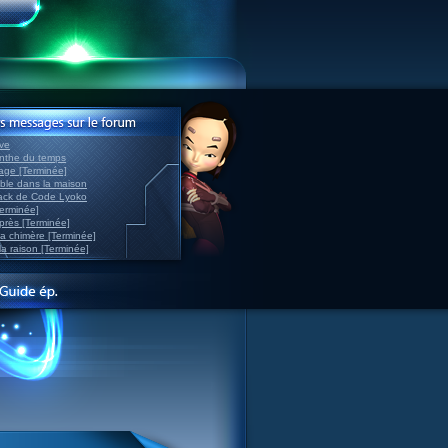
ve
inthe du temps
nage [Terminée]
able dans la maison
back de Code Lyoko
Terminée]
après [Terminée]
sa chimère [Terminée]
la raison [Terminée]