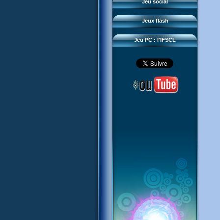
Questions fréquentes
Jeu social
Sector 2 Escape
Téléchargements
Jeux flash
Réseau IFSCL
Jeu PC : l'IFSCL