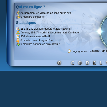
Qui est en ligne ?
Actuellement
37 visiteurs
en ligne sur le site !
0 membre connecté.
Statistiques
11 136 730 visiteurs
depuis le 27/07/2004 !
Au total,
18847 inscrits
à la communauté Carthage !
936 visiteurs
aujourd'hui !
0 membre inscrit
aujourd'hui !
0 membre
connectés aujourd'hui !
Page générée en 0.0162s (P