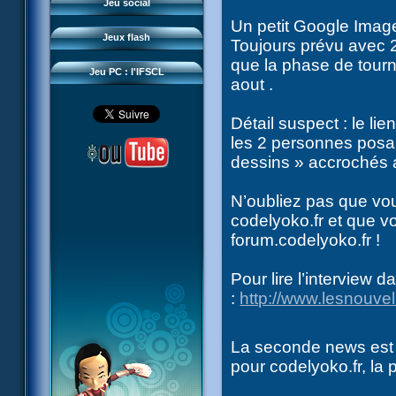
Questions fréquentes
Jeu social
Sector 2 Escape
Un petit Google Imag
Téléchargements
Jeux flash
Toujours prévu avec 2
Réseau IFSCL
que la phase de tourna
Jeu PC : l'IFSCL
aout .
Détail suspect : le lie
les 2 personnes posan
dessins » accrochés 
N’oubliez pas que vou
codelyoko.fr et que v
forum.codelyoko.fr !
Pour lire l’interview d
:
http://www.lesnouv
La seconde news est d
pour codelyoko.fr, l