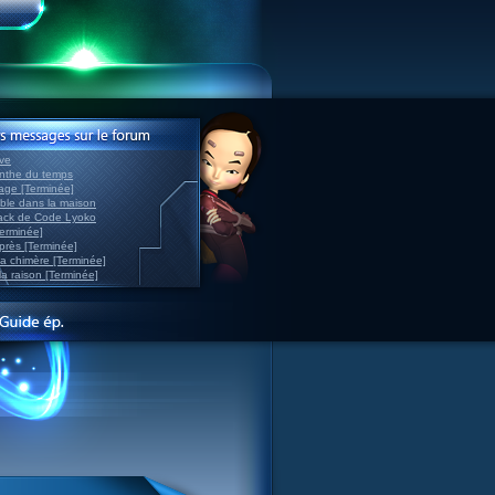
ve
inthe du temps
nage [Terminée]
able dans la maison
back de Code Lyoko
Terminée]
après [Terminée]
sa chimère [Terminée]
la raison [Terminée]