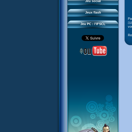
Questions fréquentes
Jeu social
Sector 2 Escape
Téléchargements
Jeux flash
Réseau IFSCL
Pa
nu
Jeu PC : l'IFSCL
vo
Re