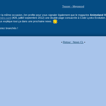
Teaser - Megapod
r la même occasion, j'en profite pour vous signaler également que le magazine
Animeland X
méro sorti
(#26, juillet-septembre 2012) une double page consacrée à Code Lyoko Evolution. 
us explique tout ça dans une prochaine news.
stez branchés !
•
Retour : News CL
•