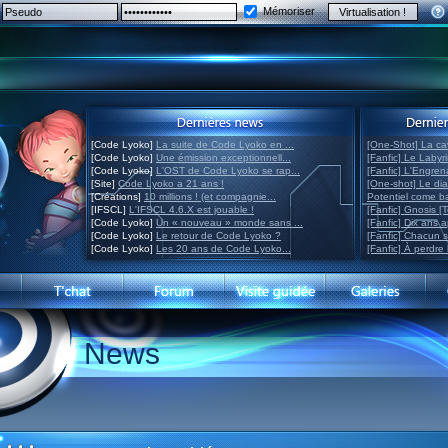
Mémoriser
[Code Lyoko]
La suite de Code Lyoko en ...
[One-Shot] La ca
[Code Lyoko]
Une émission exceptionnell...
[Fanfic] Le Labyr
[Code Lyoko]
L'OST de Code Lyoko se rap...
[Fanfic] L'Engre
[Site]
Code Lyoko a 21 ans !
[One-shot] Le di
[Créations]
10 millions ! (et compagnie...
Potentiel come 
[IFSCL]
L'IFSCL 4.6.X est jouable !
[Fanfic] Gnosis [
[Code Lyoko]
Un « nouveau » monde sans ...
[Fanfic] Dix ans 
[Code Lyoko]
Le retour de Code Lyoko ?
[Fanfic] Chacun 
[Code Lyoko]
Les 20 ans de Code Lyoko...
[Fanfic] À perdre 
News