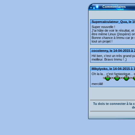
Commentaires
Supercalculateur_Qua, le 1
Super nouvelle !
J'ai hâte de voir le résultat, e
être même Linux (j’espère) on
Bonne chance à Immu car je sa
tout un projet !
cocolenny, le 14-04-2015 à 
Hé ben, c'est un très grand p
meilleur. Bravo Immu ! ;)
Mikylyoko, le 14-04-2015 à 
Oh la la... c'est fantastique..
merciiiii!
Tu dois te connecter à l
d