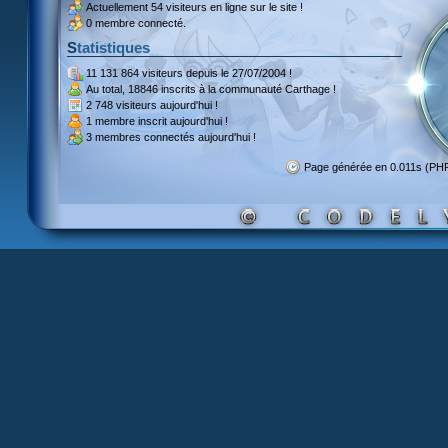
Actuellement
54 visiteurs
en ligne sur le site !
0 membre connecté.
Statistiques
11 131 864 visiteurs
depuis le 27/07/2004 !
Au total,
18846 inscrits
à la communauté Carthage !
2 748 visiteurs
aujourd'hui !
1 membre inscrit
aujourd'hui !
3 membres
connectés aujourd'hui !
Page générée en 0.011s (PH