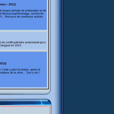
tion : 2012]
a longue période de préparation et de
riat Moonscoop/Norimage, recherche
V... Retrouve de nombreux articles
 du conflit judiciaire actionnarial qui a
 Dargaud en 2014.
2013]
ur Code Lyoko Evolution, après le
ations de la série... Tout y est !