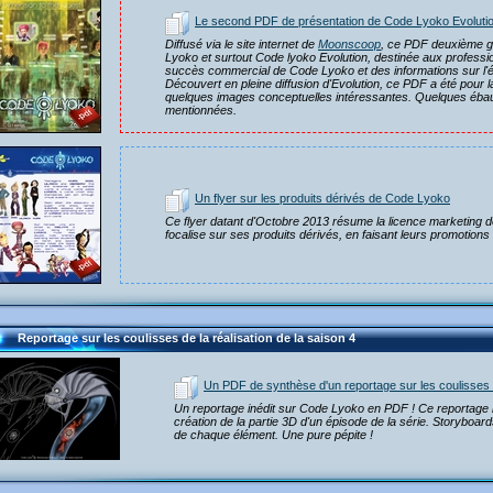
Le second PDF de présentation de Code Lyoko Evoluti
Diffusé via le site internet de
Moonscoop
, ce PDF deuxième g
Lyoko et surtout Code lyoko Evolution, destinée aux professio
succès commercial de Code Lyoko et des informations sur l'é
Découvert en pleine diffusion d'Evolution, ce PDF a été pour
quelques images conceptuelles intéressantes. Quelques ébau
mentionnées.
Un flyer sur les produits dérivés de Code Lyoko
Ce flyer datant d'Octobre 2013 résume la licence marketing
focalise sur ses produits dérivés, en faisant leurs promotions e
Reportage sur les coulisses de la réalisation de la saison 4
Un PDF de synthèse d'un reportage sur les coulisses d
Un reportage inédit sur Code Lyoko en PDF ! Ce reportage
création de la partie 3D d'un épisode de la série. Storyboar
de chaque élément. Une pure pépite !