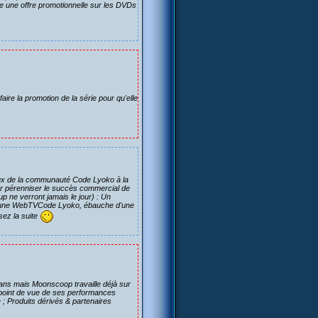
e une offre promotionnelle sur les DVDs
faire la promotion de la série pour qu'elle
lieux de la communauté Code Lyoko à la
our pérenniser le succès commercial de
 ne verront jamais le jour) : Un
 une WebTVCode Lyoko, ébauche d'une
sez la suite
ans mais Moonscoop travaille déjà sur
point de vue de ses performances
 ; Produits dérivés & partenaires