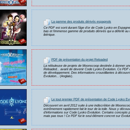
La gamme des produits dérivés espagnols
Ce PDF est sorti durant l'âge d'or de Code Lyoko en Espagne. 
bas et l'immense gamme de produits dérivés qui a déferlé a
ibérique.
PDF de présentation du projet Reloaded
La nébuleuse de projets de Moonscoop destinée à donner une su
Reloaded... avant de devenir Code Lyoko Evolution. Ce PDF e
de développement. Des informations croustillantes à découvri
Evolution...
(Anglais).
Le tout premier PDF de présentation de Code Lyoko Evo
Découvert en avril 2012 suite à une indiscrétion de Moonscoo
extrêmement rapidement fait le tour de la toile. Nous y déco
d'informations sur Code Lyoko Evolution. Certains concepts p
mais pas tous ! Ce PDF fut le seul élément concret sur Evolu