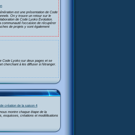
on
énération est une présentation de Code
nnels. On y trouve un retour sur le
laboration de Code Lyoko Evolution.
 la communauté l'occasion de récupérer
ches de projets y sont également
 de Code Lyoko sur deux pages et se
t cherchant à les diffuser à l'étranger.
e création de la saison 4
 nous montre chaque étape de la
ds, esquisses, créations et modélisations