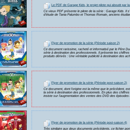
Le PDF de Garage Kids, le projet pilote qui aboutit par 
Ce vieux PDF présente le pilote de la série : Garage Kids. Il s'
d'étude de Tania Palumbo et Thomas Romain, anciens étudian
Flyer de promotion de la série (Période saison 2)
Ce document rarissime, racheté et informatisé par le Père Dud
série à destination des professionnels. Il présente les chiffres
produits dérivés : Une véritable publicité à destination des ac
Flyer de promotion de la série (Période post-saison 2)
Ce document, dont l'origine est la même que le précédent, est
la série à destination des professionnels. En plus des chiffre
insiste sur l'augmentation des ventes des DVD des épisodes de
Flyer de promotion de la série (Période post-saison 4)
Très similaire aux deux documents précédents, ce fichier porte,