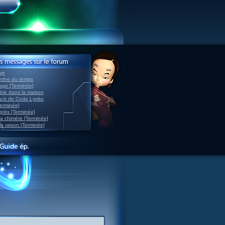
ve
inthe du temps
nage [Terminée]
able dans la maison
back de Code Lyoko
Terminée]
après [Terminée]
sa chimère [Terminée]
la raison [Terminée]