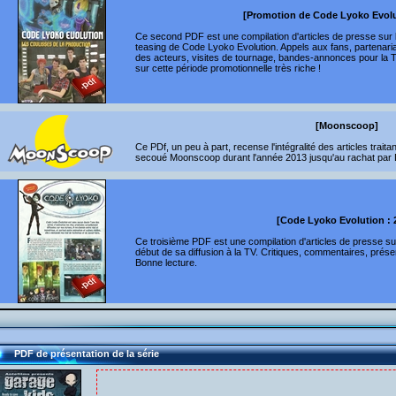
[Promotion de Code Lyoko Evolu
Ce second PDF est une compilation d'articles de presse sur l
teasing de Code Lyoko Evolution. Appels aux fans, partena
des acteurs, visites de tournage, bandes-annonces pour la T
sur cette période promotionnelle très riche !
[Moonscoop]
Ce PDf, un peu à part, recense l'intégralité des articles traitant
secoué Moonscoop durant l'année 2013 jusqu'au rachat par
[Code Lyoko Evolution : 
Ce troisième PDF est une compilation d'articles de presse s
début de sa diffusion à la TV. Critiques, commentaires, présent
Bonne lecture.
PDF de présentation de la série