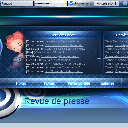
Mémoriser
[Code Lyoko]
La suite de Code Lyoko en ...
[One-Shot] La ca
[Code Lyoko]
Une émission exceptionnell...
[Fanfic] Le Labyr
[Code Lyoko]
L'OST de Code Lyoko se rap...
[Fanfic] L'Engre
[Site]
Code Lyoko a 21 ans !
[One-shot] Le di
[Créations]
10 millions ! (et compagnie...
Potentiel come 
[IFSCL]
L'IFSCL 4.6.X est jouable !
[Fanfic] Gnosis [
[Code Lyoko]
Un « nouveau » monde sans ...
[Fanfic] Dix ans 
[Code Lyoko]
Le retour de Code Lyoko ?
[Fanfic] Chacun 
[Code Lyoko]
Les 20 ans de Code Lyoko...
[Fanfic] À perdre 
Revue de presse