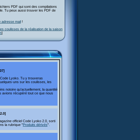
 fichiers PDF qui sont des compilations
iode. Tu peux aussi trouver les PDF de
e adresse mail
!
es coulisses de la réalisation de la saison
on
]
07]
r Code Lyoko. Tu y trouveras
quelques-uns sur les coulisses, les
ns notoire qu'actuellement, la quantité
us avions récupéré tout ce que nous
2.0]
zine officiel Code Lyoko 2.0, sorti
ns la rubrique "
Produits dérivés
".