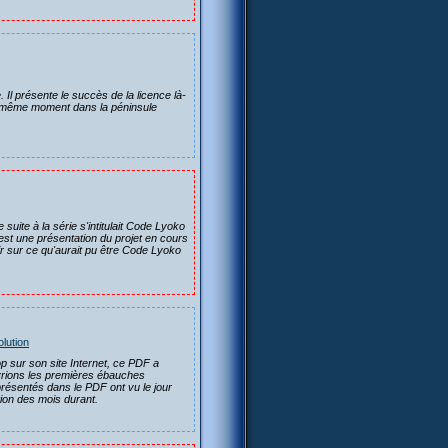
Il présente le succès de la licence là-
u même moment dans la péninsule
ite à la série s'intitulait Code Lyoko
st une présentation du projet en cours
r sur ce qu'aurait pu être Code Lyoko
lution
p sur son site Internet, ce PDF a
uvrions les premières ébauches
résentés dans le PDF ont vu le jour
tion des mois durant.