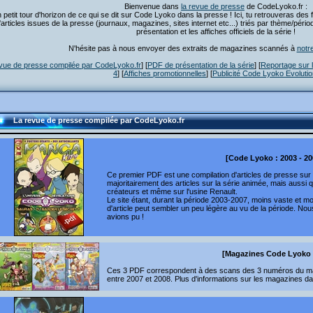
Bienvenue dans
la revue de presse
de CodeLyoko.fr :
 petit tour d'horizon de ce qui se dit sur Code Lyoko dans la presse ! Ici, tu retrouveras des
'articles issues de la presse (journaux, magazines, sites internet etc...) triés par thème/pér
présentation et les affiches officiels de la série !
N'hésite pas à nous envoyer des extraits de magazines scannés à
notr
vue de presse compilée par CodeLyoko.fr
] [
PDF de présentation de la série
] [
Reportage sur l
4
] [
Affiches promotionnelles
] [
Publicité Code Lyoko Evoluti
La revue de presse compilée par CodeLyoko.fr
[Code Lyoko : 2003 - 20
Ce premier PDF est une compilation d'articles de presse su
majoritairement des articles sur la série animée, mais aussi 
créateurs et même sur l'usine Renault.
Le site étant, durant la période 2003-2007, moins vaste et moi
d'article peut sembler un peu légère au vu de la période. No
avions pu !
[Magazines Code Lyoko 
Ces 3 PDF correspondent à des scans des 3 numéros du maga
entre 2007 et 2008. Plus d'informations sur les magazines da