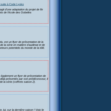
la suite à Code Lyoko
agit d'une adaptation du projet de fin
ts de l'école des Gobelins
u, est un flyer de présentation de la
 de la série en matière d'audimat et de
heteurs potentiels du monde de la télé.
 également un flyer de présentation de
s déjà présentés par son prédécesseur, il
 la série (coffrets saison 2).
 lui, sur la dernière saison ! Voici le