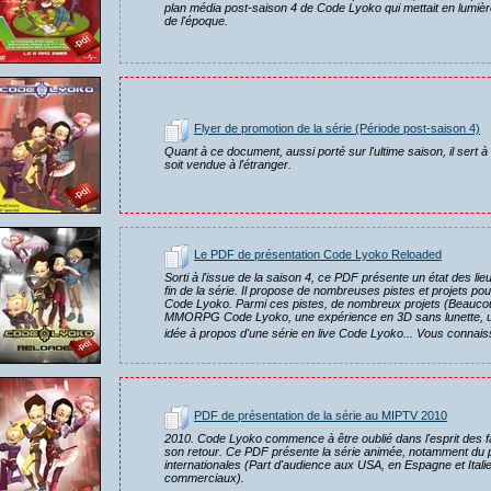
plan média post-saison 4 de Code Lyoko qui mettait en lumièr
de l'époque.
Flyer de promotion de la série (Période post-saison 4)
Quant à ce document, aussi porté sur l'ultime saison, il sert à 
soit vendue à l'étranger.
Le PDF de présentation Code Lyoko Reloaded
Sorti à l'issue de la saison 4, ce PDF présente un état des 
fin de la série. Il propose de nombreuses pistes et projets p
Code Lyoko. Parmi ces pistes, de nombreux projets (Beaucoup
MMORPG Code Lyoko, une expérience en 3D sans lunette,
idée à propos d'une série en live Code Lyoko... Vous connais
PDF de présentation de la série au MIPTV 2010
2010. Code Lyoko commence à être oublié dans l'esprit des f
son retour. Ce PDF présente la série animée, notamment du 
internationales (Part d'audience aux USA, en Espagne et Italie
commerciaux).