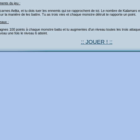
ments du jeu :
carnes Aelita, et tu dois tuer les ennemis qui se rapprochent de toi. Le nombre de Kalamars et 
ur la manière de les battre. Tu as trois vies et chaque monstre détruit te rapporte un point.
eaux :
gnes 100 points à chaque monstre battu et tu augmentes d'un niveau toutes les trois attaque
veau une fois le niveau 6 atteint.
:: JOUER ! ::