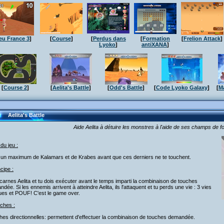
eu France 3
]
[
Course
]
[
Perdus dans
[
Formation
[
Frelion Attack
]
Lyoko
]
antiXANA
]
[
Course 2
]
[
Aelita's Battle
]
[
Odd's Battle
]
[
Code Lyoko Galaxy
]
[
M
Aelita's Battle
Aide Aelita à détuire les monstres à l'aide de ses champs de fo
 du jeu :
 un maximum de Kalamars et de Krabes avant que ces derniers ne te touchent.
ncipe :
carnes Aelita et tu dois exécuter avant le temps imparti la combinaison de touches
dée. Si les ennemis arrivent à atteindre Aelita, ils l'attaquent et tu perds une vie : 3 vies
ues et POUF! C'est le game over.
ches :
es directionnelles: permettent d'effectuer la combinaison de touches demandée.