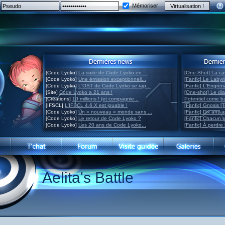
Mémoriser
[Code Lyoko]
La suite de Code Lyoko en ...
[One-Shot] La ca
[Code Lyoko]
Une émission exceptionnell...
[Fanfic] Le Labyr
[Code Lyoko]
L'OST de Code Lyoko se rap...
[Fanfic] L'Engre
[Site]
Code Lyoko a 21 ans !
[One-shot] Le di
[Créations]
10 millions ! (et compagnie...
Potentiel come 
[IFSCL]
L'IFSCL 4.6.X est jouable !
[Fanfic] Gnosis [
[Code Lyoko]
Un « nouveau » monde sans ...
[Fanfic] Dix ans 
[Code Lyoko]
Le retour de Code Lyoko ?
[Fanfic] Chacun 
[Code Lyoko]
Les 20 ans de Code Lyoko...
[Fanfic] À perdre 
Aelita's Battle