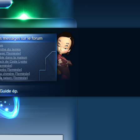
ve
inthe du temps
nage [Terminée]
able dans la maison
back de Code Lyoko
Terminée]
après [Terminée]
sa chimère [Terminée]
la raison [Terminée]