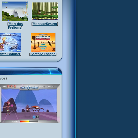
[
Mort des
[
MonsterSwarm
]
Frelions
]
anta Bomber
]
[
Sector2 Escape
]
rce !