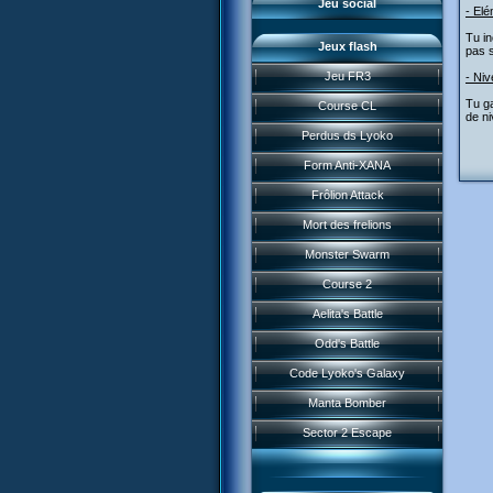
Jeu social
- Elé
Tu in
Jeux flash
pas s
Jeu FR3
- Niv
Tu ga
Course CL
de ni
Perdus ds Lyoko
Form Anti-XANA
Frôlion Attack
Mort des frelions
Monster Swarm
Course 2
Présentation
Aelita's Battle
News IFSCL
Odd's Battle
Le créateur
Code Lyoko's Galaxy
Médias
Manta Bomber
Questions fréquentes
Sector 2 Escape
Téléchargements
Réseau IFSCL