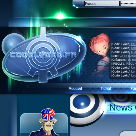
[Code Lyoko]
La 
[Code Lyoko]
Une
[Code Lyoko]
L'O
[Site]
Code Lyoko
[Créations]
10 mil
[IFSCL]
L'IFSCL 4
[Code Lyoko]
Un 
[Code Lyoko]
Le 
[Code Lyoko]
Les
Présentation du site
News 
Visite guidée
Inscription
Contact
Concours