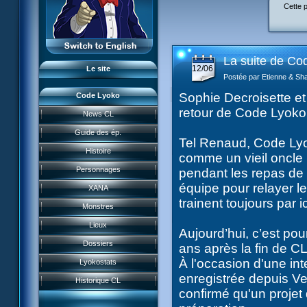
Cette 
L'équipe
LyokoRéseau
Professionnels
La suite de Cod
12/06
Le site
Postée par Etienne & Sha
Sophie Decroisette et
Code Lyoko
retour de Code Lyoko
News CL
News CL
Guide des ép.
Tel Renaud, Code Lyok
Guide des ép.
Histoire
comme un vieil oncle r
Histoire
Personnages
pendant les repas de 
Personnages
équipe pour relayer le
XANA
Acteurs
trainent toujours par i
Monstres
XANA
Lieux
Aujourd’hui, c’est po
Monstres
Garage Kids
Dossiers
ans après la fin de C
Lieux
Bande dessinée
À l'occasion d'une i
Lyokostats
Musiques
Dossiers
enregistrée depuis Ve
CL Chronicles
Historique CL
Vidéos
Lyokostats
confirmé qu'un projet
Évènements CL
Jeu FR3
Renders & images HD