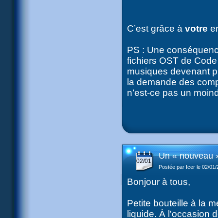
C’est grâce à
votre
e
PS : Une conséquence
fichiers OST de Code 
musiques devenant pr
la demande des compos
n’est-ce pas un moin
Un « nouveau 
02/01
Postée par Icer le 02/01
Bonjour à tous,
Petite bouteille à la
liquide. À l'occasion