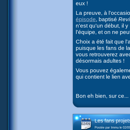
eux !
La preuve, à l'occas
épisode
, baptisé
Revi
n'est qu'un début, il 
l'équipe, et on ne pe
Choix a été fait que l
puisque les fans de l
vous retrouverez avec
désormais adultes !
Vous pouvez égalemen
qui contient le lien a
Bon eh bien, sur ce...
Les fans projet
02/09
Postée par Immu le 02/0