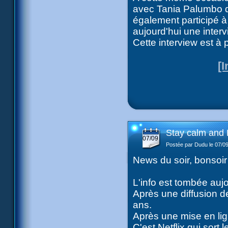
avec Tania Palumbo d
également participé à 
aujourd'hui une inter
Cette interview est à p
[
Stay calm and R
07/09
Postée par Dudu le 07/0
News du soir, bonsoir
L'info est tombée aujo
Après une diffusion de
ans.
Après une mise en li
C'est Netflix qui sort 