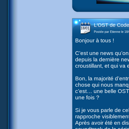
L'OST de Code
18/01
Postée par Etienne le 18
Bonjour à tous !
C’est une news qu’on 
depuis la dernière ne
croustillant, et qui va 
Bon, la majorité d’ent
chose qui nous manquai
c’est… une belle OS
une fois ?
Si je vous parle de cel
rapproche visiblement 
Après avoir été en di