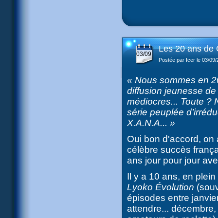
Les 20 ans de 
03/09
Postée par Icer le 03/09
« Nous sommes en 200
diffusion jeunesse d
médiocres... Toute ? N
série peuplée d’irrédu
X.A.N.A... »
Oui bon d'accord, on a
célèbre succès frança
ans jour pour jour av
Il y a 10 ans, en plei
Lyoko Évolution
(sou
épisodes entre janvier
attendre... décembre