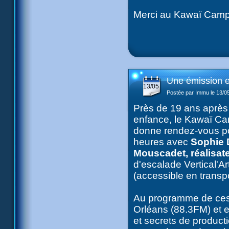
Merci au Kawaï Campus
Une émission e
13/05
Postée par Immu le 13/0
Près de 19 ans après 
enfance, le Kawaï C
donne rendez-vous po
heures avec
Sophie D
Mouscadet, réalisate
d'escalade Vertical'Ar
(accessible en trans
Au programme de ces
Orléans (88.3FM) et 
et secrets de product