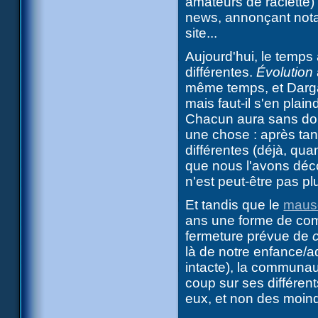
amateurs de raclette
news, annonçant not
site...
Aujourd'hui, le temps
différentes.
Évolution
même temps, et Darga
mais faut-il s'en plai
Chacun aura sans dout
une chose : après tan
différentes (déjà, qu
que nous l'avons déco
n'est peut-être pas pl
Et tandis que le
mauso
ans une forme de com
fermeture prévue de
là de notre enfance/a
intacte), la communau
coup sur ses différen
eux, et non des moind