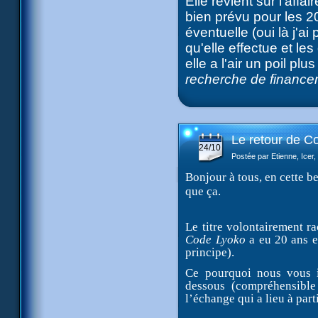
Elle revient sur l'aff
bien prévu pour les 20
éventuelle (oui là j'a
qu'elle effectue et l
elle a l'air un poil p
recherche de finance
Le retour de C
24/10
Postée par Etienne, Icer
Bonjour à tous, en cette be
que ça.
Le titre volontairement ra
Code Lyoko
a eu 20 ans e
principe).
Ce pourquoi nous vous i
dessous (compréhensible
l’échange qui a lieu à part