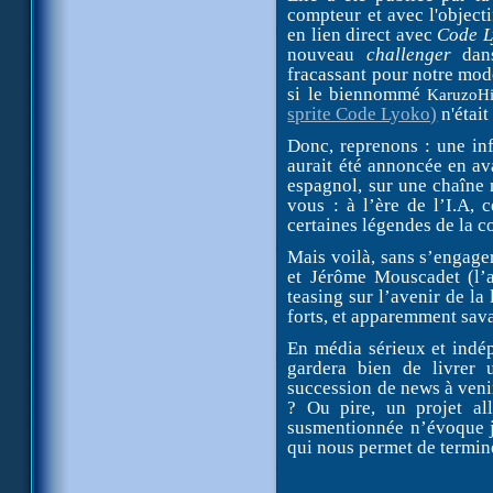
compteur et avec l'object
en lien direct avec
Code L
nouveau
challenger
dan
fracassant pour notre mode
si le biennommé
KaruzoH
sprite Code Lyoko)
n'était
Donc, reprenons : une in
aurait été annoncée en ava
espagnol, sur une chaîne 
vous : à l’ère de l’I.A, 
certaines légendes de la 
Mais voilà, sans s’engager
et Jérôme Mouscadet (l’a
teasing sur l’avenir de la 
forts, et apparemment sav
En média sérieux et indé
gardera bien de livrer 
succession de news à ven
? Ou pire, un projet al
susmentionnée n’évoque j
qui nous permet de termin