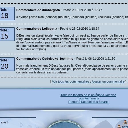
Note :
Commentaire de dunbargoth
- Posté le 16-09-2010 à 17:47
18
c sympa j aime bien (bounce) (bounce) (bounce) (bounce) (bounce) (bounce) (
Commentaire de Lolipop_x
- Posté le 25-02-2010 à 18:14
Note :
15
DjBest tes un abrutit totale ! va te faire cuir un oeuf au lieu de parler de fiin de s...
(ringuard) Mais c'est les abrutit comme toi qui dise se genre de chose alors si c'e
dit ne l'ouvre surtout pas sérieux ! Tu Abuse on voit bien que t'aime pas william..Ba
dire du mal franchement a quoi sa va te servire si tu crois que sa va te faire pous
fait ton dessin ^^(hihi)
Commentaire de Codelyoko_feel-in-lo
- Posté le 06-11-2009 à 21:30
Note :
20
Non mais franchement DjBest t'abuses là. C'est dégueulasse de parler comme ça. 
t'essaies d'écrire un truc un tant soit peu positif ! (mais apparemment ça te passe 
conseils sur le dessin sans couleurs.
[
Voir tous les commentaires
/
Ajouter un commentaire
]
Tous les fanarts de la catégorie Dessins
Tous les fanarts
Retour à l'accueil des fanarts
 site !
hzp