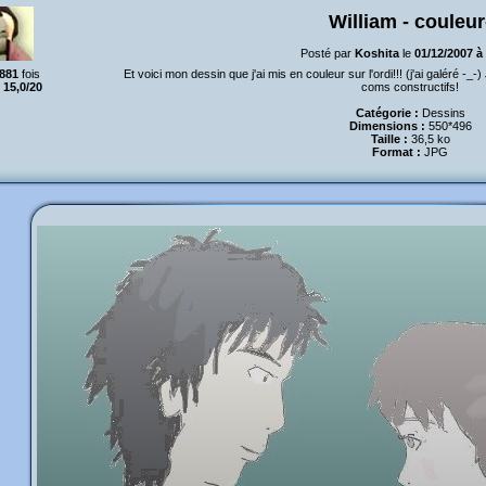
William - couleur
Posté par
Koshita
le
01/12/2007 à
881
fois
Et voici mon dessin que j'ai mis en couleur sur l'ordi!!! (j'ai galéré -_
:
15,0/20
coms constructifs!
Catégorie :
Dessins
Dimensions :
550*496
Taille :
36,5 ko
Format :
JPG