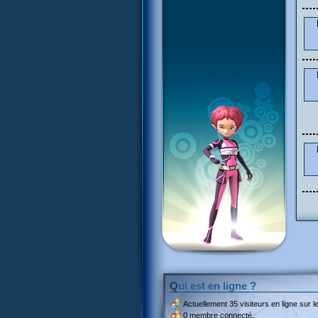
Qui est en ligne ?
Actuellement
35 visiteurs
en ligne sur le
0 membre connecté.