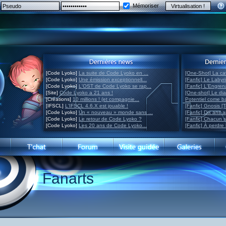
Mémoriser
[Code Lyoko]
La suite de Code Lyoko en ...
[One-Shot] La ca
[Code Lyoko]
Une émission exceptionnell...
[Fanfic] Le Labyr
[Code Lyoko]
L'OST de Code Lyoko se rap...
[Fanfic] L'Engre
[Site]
Code Lyoko a 21 ans !
[One-shot] Le di
[Créations]
10 millions ! (et compagnie...
Potentiel come 
[IFSCL]
L'IFSCL 4.6.X est jouable !
[Fanfic] Gnosis [
[Code Lyoko]
Un « nouveau » monde sans ...
[Fanfic] Dix ans 
[Code Lyoko]
Le retour de Code Lyoko ?
[Fanfic] Chacun 
[Code Lyoko]
Les 20 ans de Code Lyoko...
[Fanfic] À perdre 
Fanarts