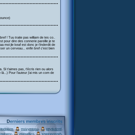
bounce)
 bref ! Tuu traite pas william de tes co..
st pour dire des connerie pareille je te
a moi jle keaf est donc je t'inderdit de
ser un cerveau... enfin bref c'est bien
SI t'aimes pas, t'écris rien ou alors
là...) Pour l'auteur j'ai mis un com de
Derniers membres inscrits
,
,
,
itgdqiixnr
msivymtqsu
pttytkdzmf
,
,
,
jqwkwvv
ztgoudljzx
snwxwvpywh