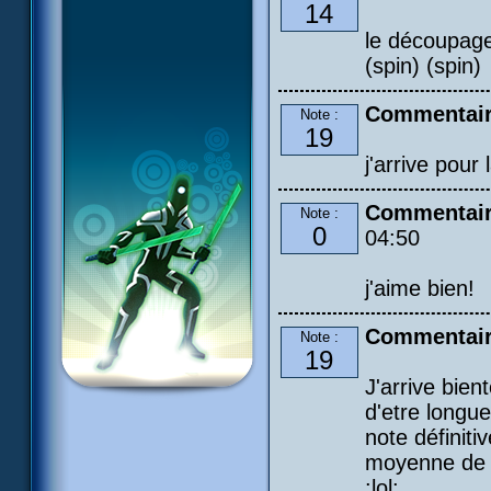
14
le découpage 
(spin) (spin)
Commentair
Note :
19
j'arrive pour l
Commentaire
Note :
0
04:50
j'aime bien!
Commentair
Note :
19
J'arrive bie
d'etre longu
note définiti
moyenne de 1
:lol: