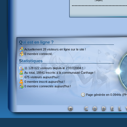
Qui est en ligne ?
Actuellement
28 visiteurs
en ligne sur le site !
0 membre connecté.
Statistiques
11 128 022 visiteurs
depuis le 27/07/2004 !
Au total,
18841 inscrits
à la communauté Carthage !
675 visiteurs
aujourd'hui !
0 membre inscrit
aujourd'hui !
0 membre
connectés aujourd'hui !
Page générée en 0.0944s (P