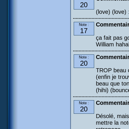
20
(love) (love)
Commentair
Note :
17
ça fait pas g
William haha
Commentair
Note :
20
TROP beau c
(enfin je tr
beau que ton 
(hihi) (bounc
Commentair
Note :
20
Désolé, mais 
mettre la not