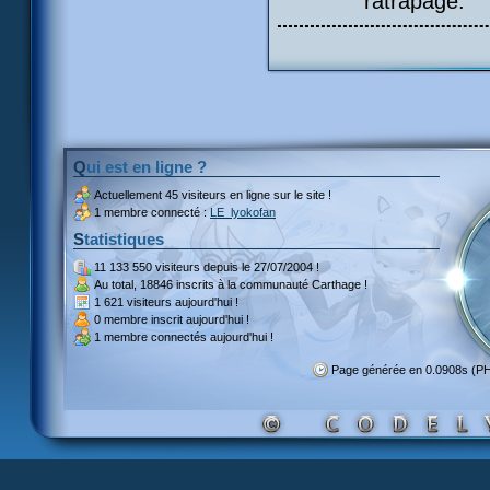
ratrapage.
Qui est en ligne ?
Actuellement
45 visiteurs
en ligne sur le site !
1 membre connecté :
LE_lyokofan
Statistiques
11 133 550 visiteurs
depuis le 27/07/2004 !
Au total,
18846 inscrits
à la communauté Carthage !
1 621 visiteurs
aujourd'hui !
0 membre inscrit
aujourd'hui !
1 membre
connectés aujourd'hui !
Page générée en 0.0908s (P