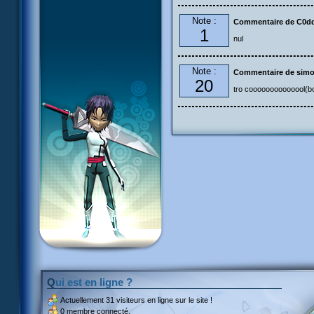
Note :
Commentaire de C0d
1
nul
Note :
Commentaire de sim
20
tro coooooooooooool(bou
Qui est en ligne ?
Actuellement
31 visiteurs
en ligne sur le site !
0 membre connecté.