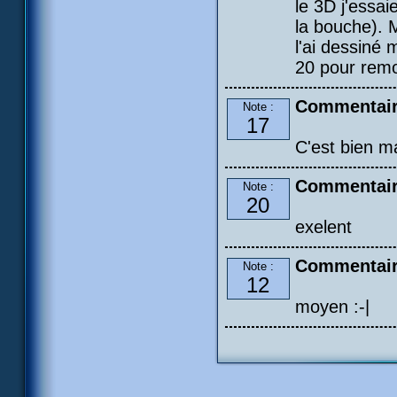
le 3D j'essai
la bouche). M
l'ai dessiné 
20 pour remo
Commentair
Note :
17
C'est bien ma
Commentaire
Note :
20
exelent
Commentair
Note :
12
moyen :-|