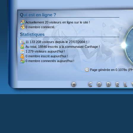
Qui est en ligne ?
Actuellement
20 visiteurs
en ligne sur le site !
0 membre connecté.
Statistiques
11 133 208 visiteurs
depuis le 27/07/2004 !
Au total,
18846 inscrits
à la communauté Carthage !
1 279 visiteurs
aujourd'hui !
0 membre inscrit
aujourd'hui !
0 membre
connectés aujourd'hui !
Page générée en 0.1078s (P