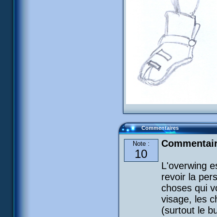
Commentaires
Commentair
Note :
10
L'overwing es
revoir la per
choses qui vo
visage, les 
(surtout le b