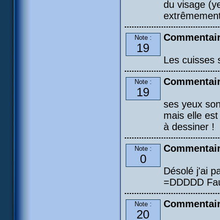
du visage (y
extrêmement 
Commentair
Note :
19
Les cuisses s
Commentair
Note :
19
ses yeux sont
mais elle est 
à dessiner !
Commentair
Note :
0
Désolé j'ai 
=DDDDD Faud
Commentaire
Note :
20