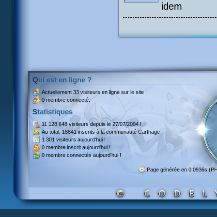
idem
Qui est en ligne ?
Actuellement
33 visiteurs
en ligne sur le site !
0 membre connecté.
Statistiques
11 128 648 visiteurs
depuis le 27/07/2004 !
Au total,
18841 inscrits
à la communauté Carthage !
1 301 visiteurs
aujourd'hui !
0 membre inscrit
aujourd'hui !
0 membre
connectés aujourd'hui !
Page générée en 0.0936s (P