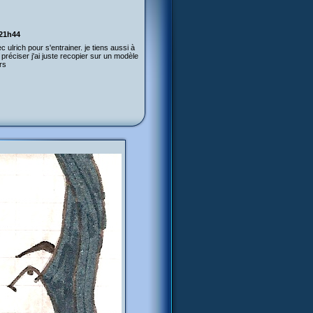
 21h44
 ulrich pour s'entrainer. je tiens aussi à
préciser j'ai juste recopier sur un modèle
rs