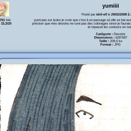
yumiiii
Posté par
idril-elf
le
29/02/2008 à
761
fois
yumi pas sur lyoko je crois que c'est à un passage où elle se bat avec
:
15,3/20
préciser que mes dessins ne sont pas des coloriages sinon je l'aurais 
et repassé les contours en noi
Catégorie :
Dessins
Dimensions :
626*587
Taille :
209,5 ko
Format :
JPG