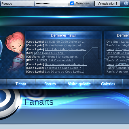
Mémoriser
[Code Lyoko]
La suite de Code Lyoko en ...
[One-Shot] La ca
[Code Lyoko]
Une émission exceptionnell...
[Fanfic] Le Labyr
[Code Lyoko]
L'OST de Code Lyoko se rap...
[Fanfic] L'Engre
[Site]
Code Lyoko a 21 ans !
[One-shot] Le di
[Créations]
10 millions ! (et compagnie...
Potentiel come 
[IFSCL]
L'IFSCL 4.6.X est jouable !
[Fanfic] Gnosis [
[Code Lyoko]
Un « nouveau » monde sans ...
[Fanfic] Dix ans 
[Code Lyoko]
Le retour de Code Lyoko ?
[Fanfic] Chacun 
[Code Lyoko]
Les 20 ans de Code Lyoko...
[Fanfic] À perdre 
Fanarts