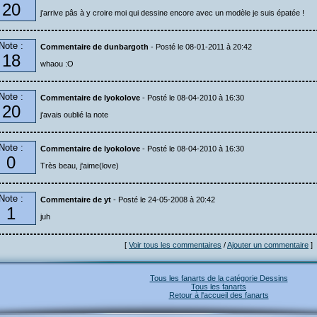
20
j'arrive pâs à y croire moi qui dessine encore avec un modèle je suis épatée !
Note :
Commentaire de dunbargoth
- Posté le 08-01-2011 à 20:42
18
whaou :O
Note :
Commentaire de lyokolove
- Posté le 08-04-2010 à 16:30
20
j'avais oublié la note
Note :
Commentaire de lyokolove
- Posté le 08-04-2010 à 16:30
0
Très beau, j'aime(love)
Note :
Commentaire de yt
- Posté le 24-05-2008 à 20:42
1
juh
[
Voir tous les commentaires
/
Ajouter un commentaire
]
Tous les fanarts de la catégorie Dessins
Tous les fanarts
Retour à l'accueil des fanarts