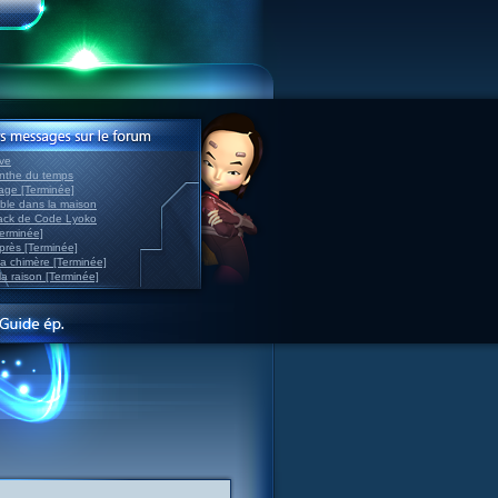
ve
inthe du temps
nage [Terminée]
able dans la maison
back de Code Lyoko
Terminée]
après [Terminée]
sa chimère [Terminée]
la raison [Terminée]