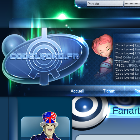
[Code Lyoko]
La 
[Code Lyoko]
Une
[Code Lyoko]
L'O
[Site]
Code Lyoko
[Créations]
10 mil
[IFSCL]
L'IFSCL 4
[Code Lyoko]
Un 
[Code Lyoko]
Le 
[Code Lyoko]
Les
News CL
News CL
Présentation du site
Fanart
Guide des ép.
Guide des ép.
Visite guidée
Histoire
Histoire
Inscription
Personnages
Personnages
Contact
XANA
Acteurs
Concours