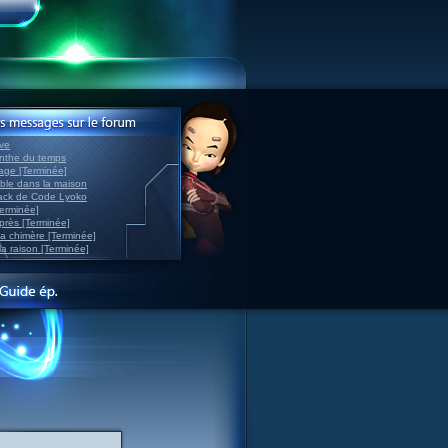
ve
inthe du temps
nage [Terminée]
able dans la maison
back de Code Lyoko
Terminée]
après [Terminée]
sa chimère [Terminée]
la raison [Terminée]