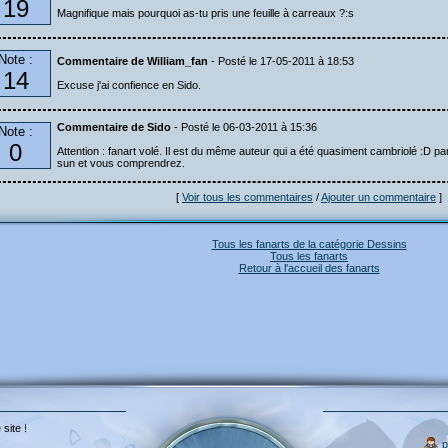
19
Magnifique mais pourquoi as-tu pris une feuille à carreaux ?:s
Note :
Commentaire de William_fan
- Posté le 17-05-2011 à 18:53
14
Excuse j'ai confience en Sido.
Commentaire de Sido
- Posté le 06-03-2011 à 15:36
Note :
0
Attention : fanart volé. Il est du même auteur qui a été quasiment cambriolé :D par
sun et vous comprendrez.
[
Voir tous les commentaires
/
Ajouter un commentaire
]
Tous les fanarts de la catégorie Dessins
Tous les fanarts
Retour à l'accueil des fanarts
 site !
p