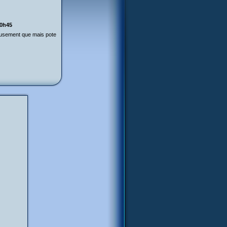
20h45
reusement que mais pote