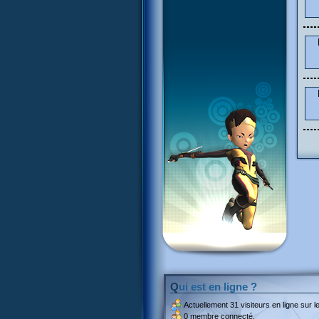
Qui est en ligne ?
Actuellement
31 visiteurs
en ligne sur le
0 membre connecté.