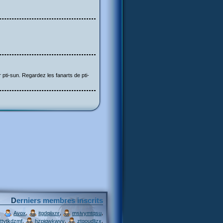
 pti-sun. Regardez les fanarts de pti-
Derniers membres inscrits
,
,
,
Avox
itgdqiixnr
msivymtqsu
,
,
,
ttytkdzmf
hzpjqwkwvv
ztgoudljzx