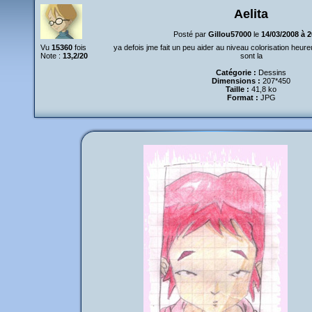
Aelita
Posté par
Gillou57000
le
14/03/2008 à 
Vu
15360
fois
ya defois jme fait un peu aider au niveau colorisation heu
Note :
13,2/20
sont la
Catégorie :
Dessins
Dimensions :
207*450
Taille :
41,8 ko
Format :
JPG