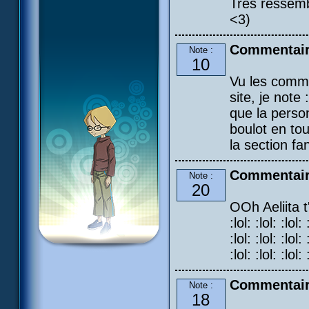
Très ressembl
<3)
Commentair
Note :
10
Vu les commen
site, je note
que la person
boulot en tou
la section fa
Commentair
Note :
20
OOh Aeliita t'
:lol: :lol: :lol: 
:lol: :lol: :lol: 
:lol: :lol: :lol: 
Commentair
Note :
18