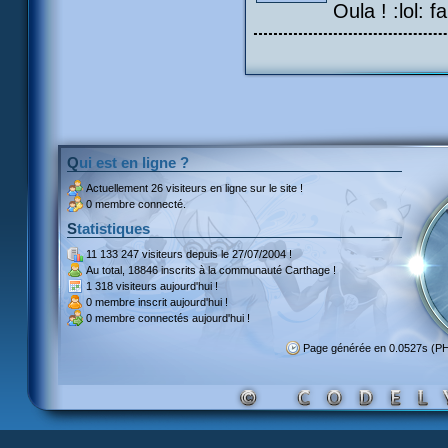
Oula ! :lol: f
Qui est en ligne ?
Actuellement
26 visiteurs
en ligne sur le site !
0 membre connecté.
Statistiques
11 133 247 visiteurs
depuis le 27/07/2004 !
Au total,
18846 inscrits
à la communauté Carthage !
1 318 visiteurs
aujourd'hui !
0 membre inscrit
aujourd'hui !
0 membre
connectés aujourd'hui !
Page générée en 0.0527s (P