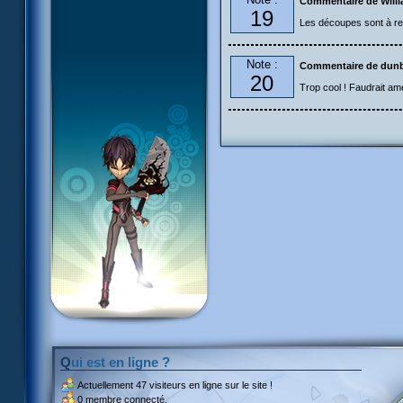
Commentaire de Will
19
Les découpes sont à revo
Note :
Commentaire de dun
20
Trop cool ! Faudrait amé
Qui est en ligne ?
Actuellement
47 visiteurs
en ligne sur le site !
0 membre connecté.