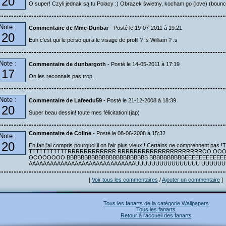
20
O super! Czyli jednak są tu Polacy :) Obrazek świetny, kocham go (love) (bounc
Note :
Commentaire de Mme-Dunbar
- Posté le 19-07-2011 à 19:21
20
Euh c'est qui le perso qui a le visage de profil ? :s William ? :s
Note :
Commentaire de dunbargoth
- Posté le 14-05-2011 à 17:19
17
On les reconnais pas trop.
Note :
Commentaire de Lafeedu59
- Posté le 21-12-2008 à 18:39
20
Super beau dessin! toute mes félicitation!(jap)
Commentaire de Coline
- Posté le 08-06-2008 à 15:32
Note :
20
En fait j'ai compris pourquoi il on l'air plus vieux ! Certains ne comprennen
TTTTTTTTTTTRRRRRRRRRRRR RRRRRRRRRRRRRRRRRRRRROO 
OOOOOOOO BBBBBBBBBBBBBBBBBBBBBBB BBBBBBBBBBEEEEEEEEEEEE
AAAAAAAAAAAAAAAAAAAAAAA AAAAAAAUUUUUUUUUUUUUUUU UUUUU
[
Voir tous les commentaires
/
Ajouter un commentaire
]
Tous les fanarts de la catégorie Wallpapers
Tous les fanarts
Retour à l'accueil des fanarts