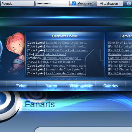
Mémoriser
[Code Lyoko]
La suite de Code Lyoko en ...
[One-Shot] La ca
[Code Lyoko]
Une émission exceptionnell...
[Fanfic] Le Labyr
[Code Lyoko]
L'OST de Code Lyoko se rap...
[Fanfic] L'Engre
[Site]
Code Lyoko a 21 ans !
[One-shot] Le di
[Créations]
10 millions ! (et compagnie...
Potentiel come 
[IFSCL]
L'IFSCL 4.6.X est jouable !
[Fanfic] Gnosis [
[Code Lyoko]
Un « nouveau » monde sans ...
[Fanfic] Dix ans 
[Code Lyoko]
Le retour de Code Lyoko ?
[Fanfic] Chacun 
[Code Lyoko]
Les 20 ans de Code Lyoko...
[Fanfic] À perdre 
Fanarts