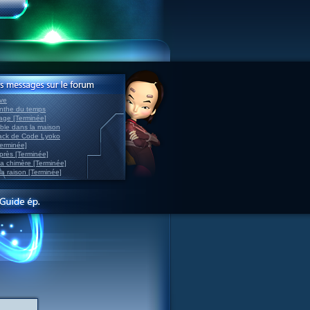
ve
inthe du temps
nage [Terminée]
able dans la maison
back de Code Lyoko
Terminée]
après [Terminée]
sa chimère [Terminée]
la raison [Terminée]