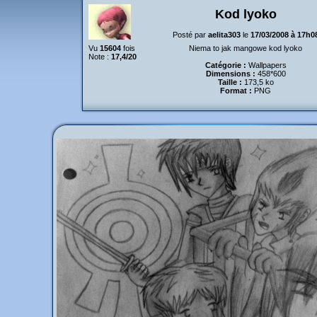
Kod lyoko
Posté par
aelita303
le
17/03/2008 à 17h0
Vu
15604
fois
Niema to jak mangowe kod lyoko
Note :
17,4/20
Catégorie :
Wallpapers
Dimensions :
458*600
Taille :
173,5 ko
Format :
PNG