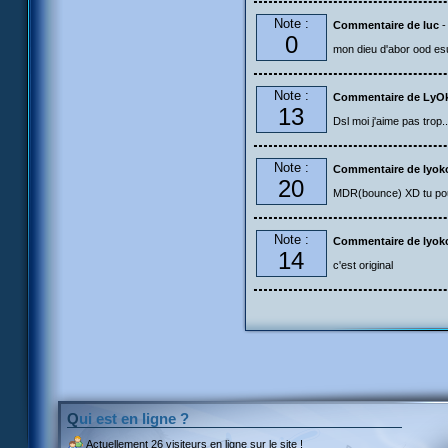
Note :
Commentaire de luc
-
0
mon dieu d'abor ood esu
Note :
Commentaire de LyO
13
Dsl moi j'aime pas trop.
Note :
Commentaire de lyok
20
MDR(bounce) XD tu pourr
Note :
Commentaire de lyok
14
c'est original
Qui est en ligne ?
Actuellement
26 visiteurs
en ligne sur le site !