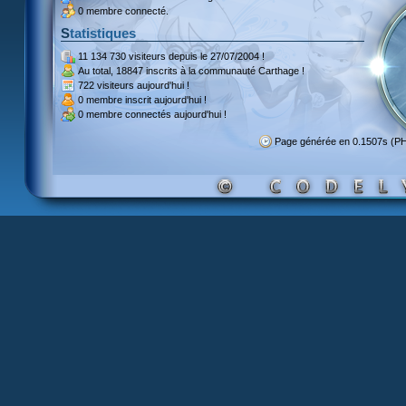
0 membre connecté.
Statistiques
11 134 730 visiteurs
depuis le 27/07/2004 !
Au total,
18847 inscrits
à la communauté Carthage !
722 visiteurs
aujourd'hui !
0 membre inscrit
aujourd'hui !
0 membre
connectés aujourd'hui !
Page générée en 0.1507s (P