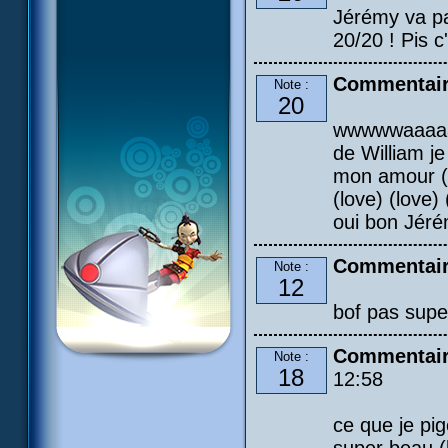
Jérémy va pa
20/20 ! Pis c
Commentair
Note :
20
wwwwwaaaaaaa
de William je 
mon amour (lo
(love) (love) 
oui bon Jérém
Commentaire
Note :
12
bof pas super
Commentair
Note :
18
12:58
ce que je pig