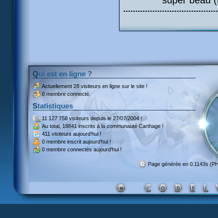
super beau (
Qui est en ligne ?
Actuellement
28 visiteurs
en ligne sur le site !
0 membre connecté.
Statistiques
11 127 758 visiteurs
depuis le 27/07/2004 !
Au total,
18841 inscrits
à la communauté Carthage !
411 visiteurs
aujourd'hui !
0 membre inscrit
aujourd'hui !
0 membre
connectés aujourd'hui !
Page générée en 0.1143s (P