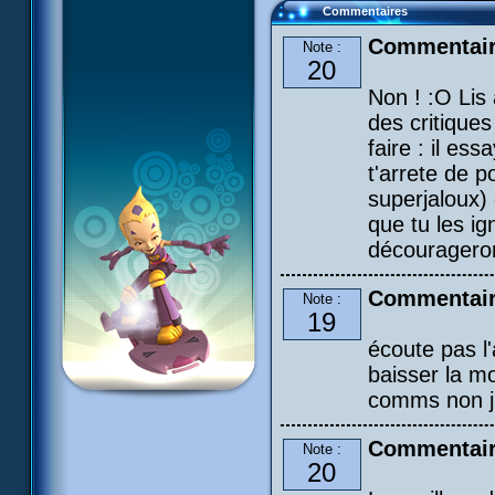
Commentaires
Commentair
Note :
20
Non ! :O Lis
des critiques
faire : il e
t'arrete de p
superjaloux
que tu les ig
découragerons
Commentair
Note :
19
écoute pas l'
baisser la mo
comms non jus
Commentair
Note :
20