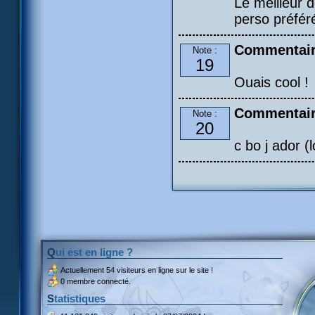
Le meilleur 
perso préféré
Commentair
Note :
19
Ouais cool !
Commentair
Note :
20
c bo j ador (l
Qui est en ligne ?
Actuellement
54 visiteurs
en ligne sur le site !
0 membre connecté.
Statistiques