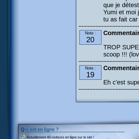
que je détest
Yumi et moi j
tu as fait car
Commentair
Note :
20
TROP SUPER !
scoop !!! (l
Commentaire
Note :
19
Eh c'est supe
Qui est en ligne ?
Actuellement
40 visiteurs
en ligne sur le site !