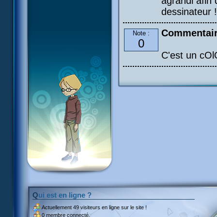
agrandi afin 
dessinateur 
Commentair
Note :
0
C'est un cO
Qui est en ligne ?
Actuellement
49 visiteurs
en ligne sur le site !
0 membre connecté.