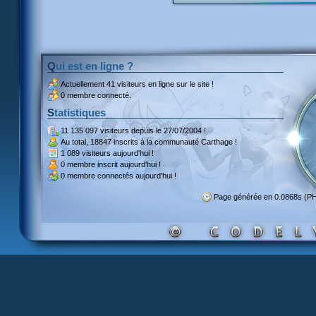
Qui est en ligne ?
Actuellement
41 visiteurs
en ligne sur le site !
0 membre connecté.
Statistiques
11 135 097 visiteurs
depuis le 27/07/2004 !
Au total,
18847 inscrits
à la communauté Carthage !
1 089 visiteurs
aujourd'hui !
0 membre inscrit
aujourd'hui !
0 membre
connectés aujourd'hui !
Page générée en 0.0868s (P