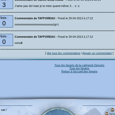
3
J'aime pas dsl mais je te mets quand même 3... :s :s
Note :
Commentaire de TAFFOREAU
- Posté le 29-04-2013 à 17:12
0
oooooooooooooooooouuuuuuu(grr)
Note :
Commentaire de TAFFOREAU
- Posté le 29-04-2013 à 17:12
0
nnnulll
[
Voir tous les commentaires
/
Ajouter un commentaire
]
Tous les fanarts de la catégorie Dessins
Tous les fanarts
Retour à l'accueil des fanarts
 site !
hzp