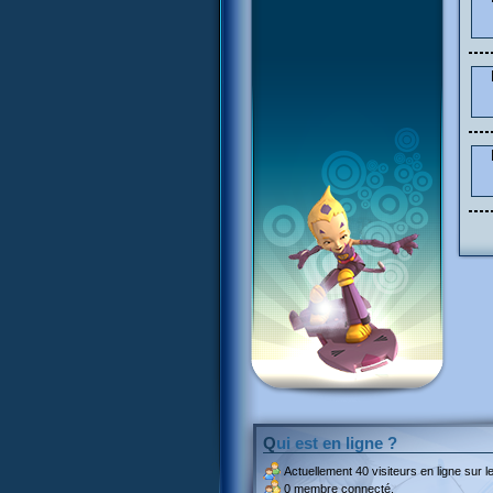
Qui est en ligne ?
Actuellement
40 visiteurs
en ligne sur le
0 membre connecté.