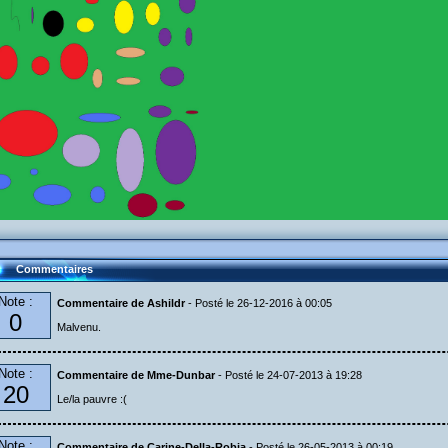
Commentaires
Note :
Commentaire de Ashildr
- Posté le 26-12-2016 à 00:05
0
Malvenu.
Note :
Commentaire de Mme-Dunbar
- Posté le 24-07-2013 à 19:28
20
Le/la pauvre :(
Note :
Commentaire de Carine-Della-Robia
- Posté le 26-05-2013 à 00:19