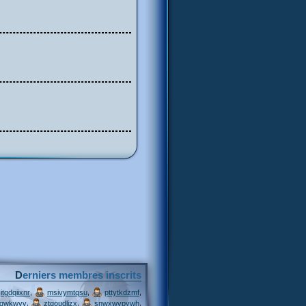
Derniers membres inscrits
,
,
,
itgdqiixnr
msivymtqsu
pttytkdzmf
,
,
,
jqwkwvv
ztgoudljzx
snwxwvpywh