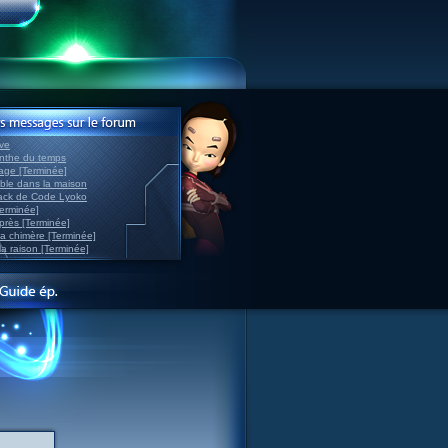
ve
inthe du temps
nage [Terminée]
able dans la maison
back de Code Lyoko
Terminée]
après [Terminée]
sa chimère [Terminée]
la raison [Terminée]