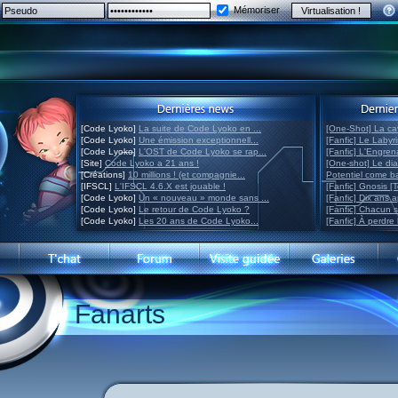
Mémoriser
[Code Lyoko]
La suite de Code Lyoko en ...
[One-Shot] La ca
[Code Lyoko]
Une émission exceptionnell...
[Fanfic] Le Labyr
[Code Lyoko]
L'OST de Code Lyoko se rap...
[Fanfic] L'Engre
[Site]
Code Lyoko a 21 ans !
[One-shot] Le di
[Créations]
10 millions ! (et compagnie...
Potentiel come 
[IFSCL]
L'IFSCL 4.6.X est jouable !
[Fanfic] Gnosis [
[Code Lyoko]
Un « nouveau » monde sans ...
[Fanfic] Dix ans 
[Code Lyoko]
Le retour de Code Lyoko ?
[Fanfic] Chacun 
[Code Lyoko]
Les 20 ans de Code Lyoko...
[Fanfic] À perdre 
Fanarts