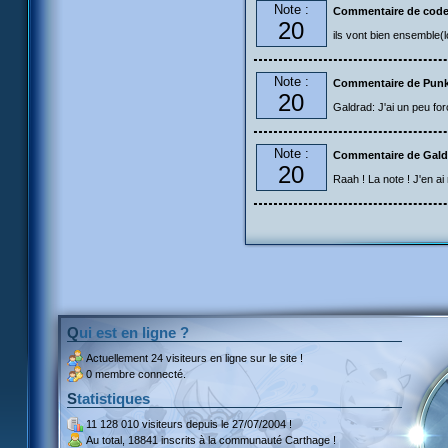
Note :
Commentaire de code
20
ils vont bien ensemble(
Note :
Commentaire de Pun
20
Galdrad: J'ai un peu forc
Note :
Commentaire de Gald
20
Raah ! La note ! J'en ai 
Qui est en ligne ?
Actuellement
24 visiteurs
en ligne sur le site !
0 membre connecté.
Statistiques
11 128 010 visiteurs
depuis le 27/07/2004 !
Au total,
18841 inscrits
à la communauté Carthage !