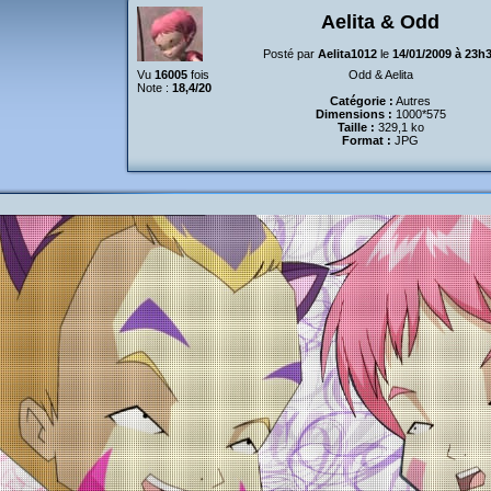
Aelita & Odd
Posté par
Aelita1012
le
14/01/2009 à 23h
Vu
16005
fois
Odd & Aelita
Note :
18,4/20
Catégorie :
Autres
Dimensions :
1000*575
Taille :
329,1 ko
Format :
JPG