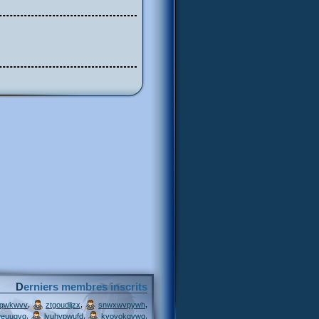
Derniers membres inscrits
,
,
,
jqwkwvv
ztgoudljzx
snwxwvpywh
,
,
,
weuuqvg
lyuhypwufd
kvovokqvwq