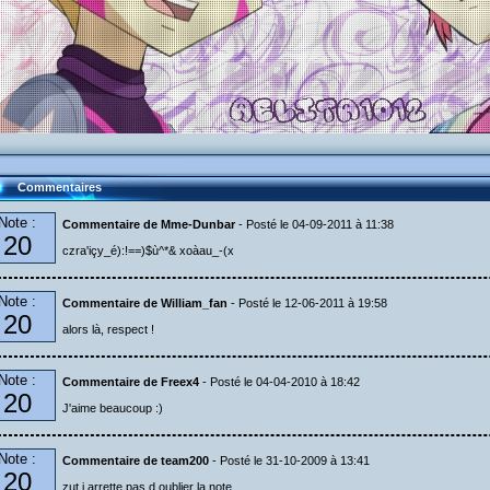
Commentaires
Note :
Commentaire de Mme-Dunbar
- Posté le 04-09-2011 à 11:38
20
czra'içy_é):!==)$ù^*& xoàau_-(x
Note :
Commentaire de William_fan
- Posté le 12-06-2011 à 19:58
20
alors là, respect !
Note :
Commentaire de Freex4
- Posté le 04-04-2010 à 18:42
20
J'aime beaucoup :)
Note :
Commentaire de team200
- Posté le 31-10-2009 à 13:41
20
zut j arrette pas d oublier la note