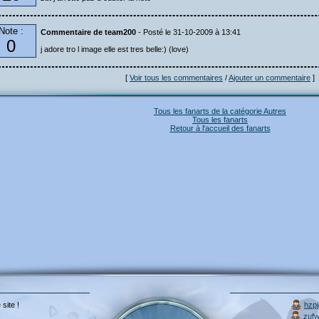
Note :
Commentaire de team200
- Posté le 31-10-2009 à 13:41
0
j adore tro l image elle est tres belle:) (love)
[
Voir tous les commentaires
/
Ajouter un commentaire
]
Tous les fanarts de la catégorie Autres
Tous les fanarts
Retour à l'accueil des fanarts
 site !
hzp
zuf