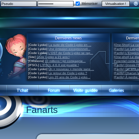
Mémoriser
[Code Lyoko]
La suite de Code Lyoko en ...
[One-Shot] La ca
[Code Lyoko]
Une émission exceptionnell...
[Fanfic] Le Labyr
[Code Lyoko]
L'OST de Code Lyoko se rap...
[Fanfic] L'Engre
[Site]
Code Lyoko a 21 ans !
[One-shot] Le di
[Créations]
10 millions ! (et compagnie...
Potentiel come 
[IFSCL]
L'IFSCL 4.6.X est jouable !
[Fanfic] Gnosis [
[Code Lyoko]
Un « nouveau » monde sans ...
[Fanfic] Dix ans 
[Code Lyoko]
Le retour de Code Lyoko ?
[Fanfic] Chacun 
[Code Lyoko]
Les 20 ans de Code Lyoko...
[Fanfic] À perdre 
Fanarts