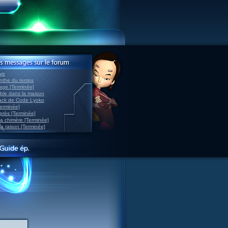
ve
inthe du temps
nage [Terminée]
able dans la maison
back de Code Lyoko
Terminée]
après [Terminée]
sa chimère [Terminée]
la raison [Terminée]