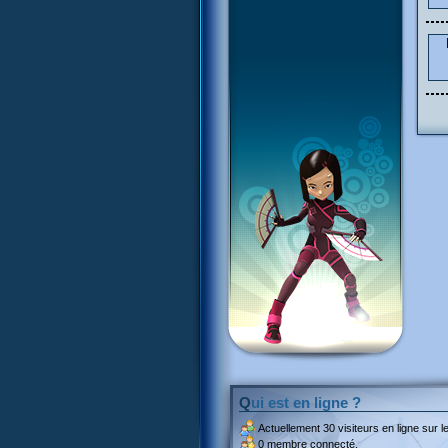
Qui est en ligne ?
Actuellement
30 visiteurs
en ligne sur le
0 membre connecté.