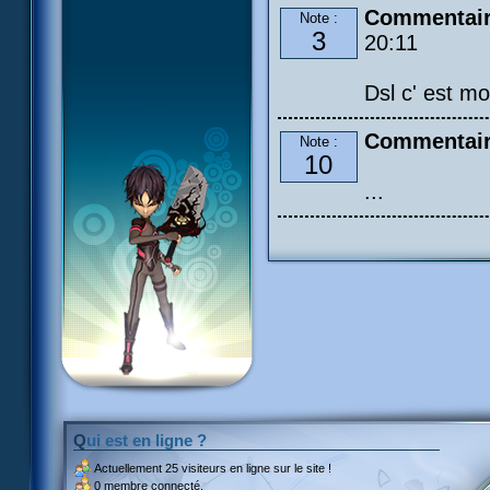
Commentair
Note :
3
20:11
Dsl c' est mo
Commentair
Note :
10
...
Qui est en ligne ?
Actuellement
25 visiteurs
en ligne sur le site !
0 membre connecté.