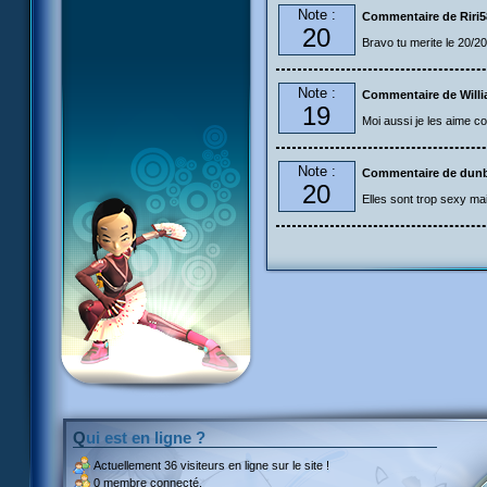
Note :
Commentaire de Riri5
20
Bravo tu merite le 20/20
Note :
Commentaire de Will
19
Moi aussi je les aime 
Note :
Commentaire de dun
20
Elles sont trop sexy ma
Qui est en ligne ?
Actuellement
36 visiteurs
en ligne sur le site !
0 membre connecté.