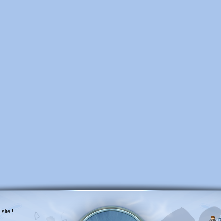
 site !
p