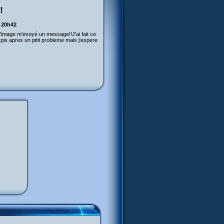
!
à 20h42
 l'image m'evoyé un message!!J'ai fait ce
is apres un pitit probleme mais j'espere