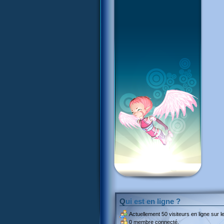
Qui est en ligne ?
Actuellement
50 visiteurs
en ligne sur le
0 membre connecté.