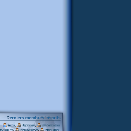
Derniers membres inscrits
,
,
,
Avox
itgdqiixnr
msivymtqsu
,
,
,
ttytkdzmf
hzpjqwkwvv
ztgoudljzx