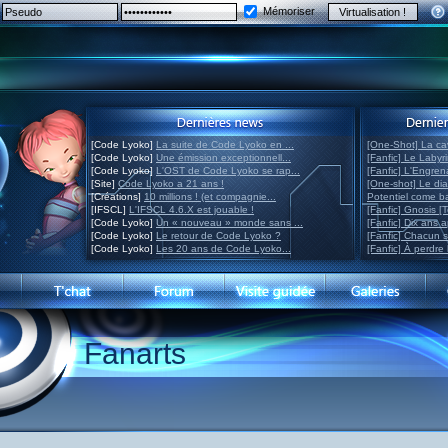
Mémoriser
[Code Lyoko]
La suite de Code Lyoko en ...
[One-Shot] La ca
[Code Lyoko]
Une émission exceptionnell...
[Fanfic] Le Labyr
[Code Lyoko]
L'OST de Code Lyoko se rap...
[Fanfic] L'Engre
[Site]
Code Lyoko a 21 ans !
[One-shot] Le di
[Créations]
10 millions ! (et compagnie...
Potentiel come 
[IFSCL]
L'IFSCL 4.6.X est jouable !
[Fanfic] Gnosis [
[Code Lyoko]
Un « nouveau » monde sans ...
[Fanfic] Dix ans 
[Code Lyoko]
Le retour de Code Lyoko ?
[Fanfic] Chacun 
[Code Lyoko]
Les 20 ans de Code Lyoko...
[Fanfic] À perdre 
Fanarts