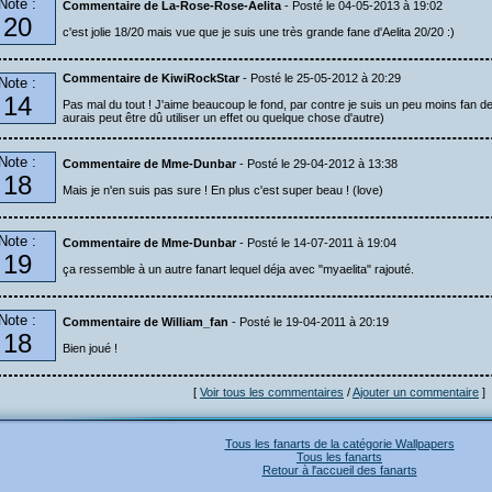
Note :
Commentaire de La-Rose-Rose-Aelita
- Posté le 04-05-2013 à 19:02
20
c'est jolie 18/20 mais vue que je suis une très grande fane d'Aelita 20/20 :)
Commentaire de KiwiRockStar
- Posté le 25-05-2012 à 20:29
Note :
14
Pas mal du tout ! J'aime beaucoup le fond, par contre je suis un peu moins fan de la
aurais peut être dû utiliser un effet ou quelque chose d'autre)
Note :
Commentaire de Mme-Dunbar
- Posté le 29-04-2012 à 13:38
18
Mais je n'en suis pas sure ! En plus c'est super beau ! (love)
Note :
Commentaire de Mme-Dunbar
- Posté le 14-07-2011 à 19:04
19
ça ressemble à un autre fanart lequel déja avec "myaelita" rajouté.
Note :
Commentaire de William_fan
- Posté le 19-04-2011 à 20:19
18
Bien joué !
[
Voir tous les commentaires
/
Ajouter un commentaire
]
Tous les fanarts de la catégorie Wallpapers
Tous les fanarts
Retour à l'accueil des fanarts