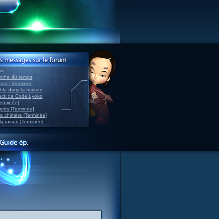
ve
inthe du temps
nage [Terminée]
able dans la maison
back de Code Lyoko
Terminée]
après [Terminée]
sa chimère [Terminée]
la raison [Terminée]