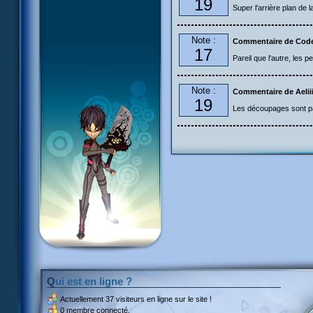
19
Super l'arrière plan de 
Note :
Commentaire de Codel
17
Pareil que l'autre, les 
Note :
Commentaire de Aelii
19
Les découpages sont parfa
Qui est en ligne ?
Actuellement
37 visiteurs
en ligne sur le site !
0 membre connecté.