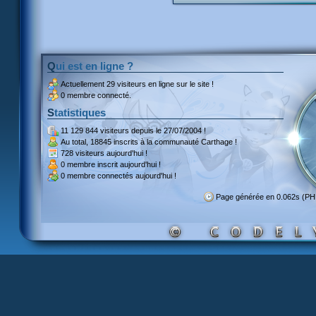
Qui est en ligne ?
Actuellement
29 visiteurs
en ligne sur le site !
0 membre connecté.
Statistiques
11 129 844 visiteurs
depuis le 27/07/2004 !
Au total,
18845 inscrits
à la communauté Carthage !
728 visiteurs
aujourd'hui !
0 membre inscrit
aujourd'hui !
0 membre
connectés aujourd'hui !
Page générée en 0.062s (PH