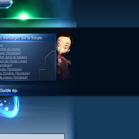
ve
inthe du temps
nage [Terminée]
able dans la maison
back de Code Lyoko
Terminée]
après [Terminée]
sa chimère [Terminée]
la raison [Terminée]