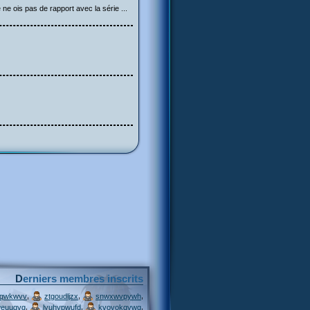
 ne ois pas de rapport avec la série ...
Derniers membres inscrits
,
,
,
jqwkwvv
ztgoudljzx
snwxwvpywh
,
,
,
weuuqvg
lyuhypwufd
kvovokqvwq