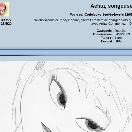
Aelita, songeus
Posté par
Codelyoko_feel-in-love
le
22/0
313
fois
J'ai choisi pour ici un style épuré, ç'aurait été bête de charger alors 
:
18,5/20
avec Aelita. Commentez ! ;D
Catégorie :
Dessins
Dimensions :
3459*2389
Taille :
1,1 mo
Format :
JPG