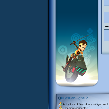
Qui est en ligne ?
Actuellement
24 visiteurs
en ligne sur le
0 membre connecté.