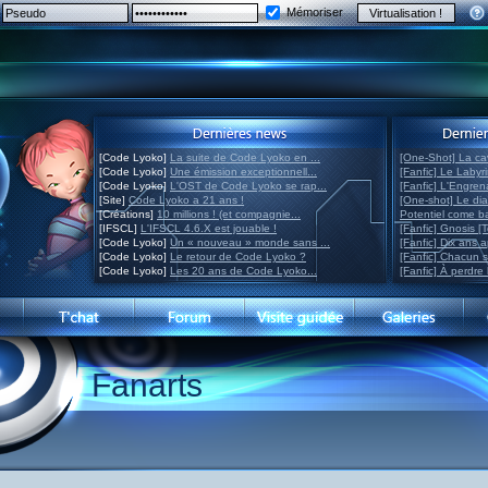
Mémoriser
[Code Lyoko]
La suite de Code Lyoko en ...
[One-Shot] La ca
[Code Lyoko]
Une émission exceptionnell...
[Fanfic] Le Labyr
[Code Lyoko]
L'OST de Code Lyoko se rap...
[Fanfic] L'Engre
[Site]
Code Lyoko a 21 ans !
[One-shot] Le di
[Créations]
10 millions ! (et compagnie...
Potentiel come 
[IFSCL]
L'IFSCL 4.6.X est jouable !
[Fanfic] Gnosis [
[Code Lyoko]
Un « nouveau » monde sans ...
[Fanfic] Dix ans 
[Code Lyoko]
Le retour de Code Lyoko ?
[Fanfic] Chacun 
[Code Lyoko]
Les 20 ans de Code Lyoko...
[Fanfic] À perdre 
Fanarts