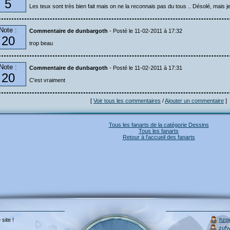
5
Les teux sont très bien fait mais on ne la reconnais pas du tous .. Désolé, mais je
Note :
Commentaire de dunbargoth
- Posté le 11-02-2011 à 17:32
20
trop beau
Note :
Commentaire de dunbargoth
- Posté le 11-02-2011 à 17:31
20
C'est vraiment
[
Voir tous les commentaires
/
Ajouter un commentaire
]
Tous les fanarts de la catégorie Dessins
Tous les fanarts
Retour à l'accueil des fanarts
 site !
hzp
zuf